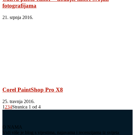
fotografijama
21. srpnja 2016.
Corel PaintShop Pro X8
25. travnja 2016.
1
2
3
4
Stranica 1 od 4
O NAMA
Vidi više je blog s vijestima, najavama i recenzijama iz svijeta