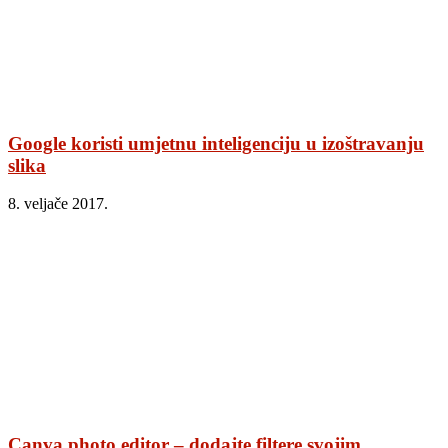
Google koristi umjetnu inteligenciju u izoštravanju
slika
8. veljače 2017.
Canva photo editor – dodajte filtere svojim