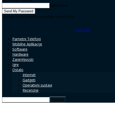
Oporavak lozinke
Vaš e-mail
Lozinka će se vam biti poslana e-poštom.
Vidi više
Pametni Telefoni
Mobilne Aplikacije
Software
Hardware
Zanimljivosti
Igre
Ostalo
Internet
Gadgeti
Operativni sustavi
Recenzije