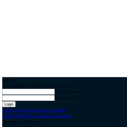
Sign in
Dobrodošli! Prijavite se na svoj račun
Vaš username
vaša lozinka
Forgot your password? Get help
Uvjeti korištenja i pravila privatnosti
Password recovery