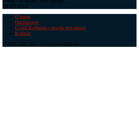
tablete i ostale hi – tech uređaje.
PRATI NAS
O nama
Oglašavanje
Uvjeti korištenja i pravila privatnosti
Kontakt
© 2026 Vidi više - Sva prava pridržana