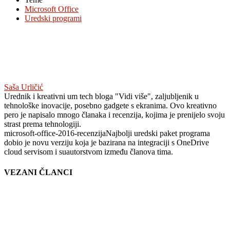
Microsoft Office
Uredski programi
Saša Urličić
Urednik i kreativni um tech bloga "Vidi više", zaljubljenik u
tehnološke inovacije, posebno gadgete s ekranima. Ovo kreativno
pero je napisalo mnogo članaka i recenzija, kojima je prenijelo svoju
strast prema tehnologiji.
microsoft-office-2016-recenzija
Najbolji uredski paket programa
dobio je novu verziju koja je bazirana na integraciji s OneDrive
cloud servisom i suautorstvom između članova tima.
VEZANI ČLANCI