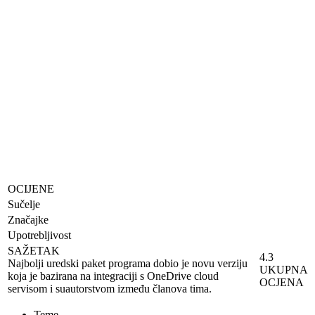
OCIJENE
Sučelje
Značajke
Upotrebljivost
SAŽETAK
4.3
Najbolji uredski paket programa dobio je novu verziju
UKUPNA
koja je bazirana na integraciji s OneDrive cloud
OCJENA
servisom i suautorstvom između članova tima.
Teme