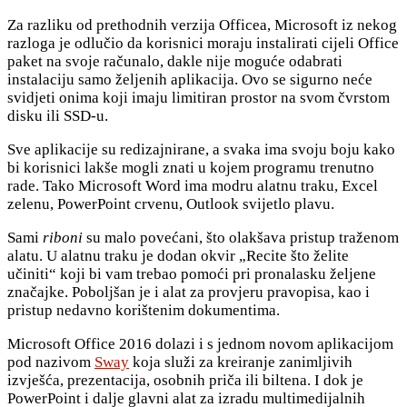
Za razliku od prethodnih verzija Officea, Microsoft iz nekog
razloga je odlučio da korisnici moraju instalirati cijeli Office
paket na svoje računalo, dakle nije moguće odabrati
instalaciju samo željenih aplikacija. Ovo se sigurno neće
svidjeti onima koji imaju limitiran prostor na svom čvrstom
disku ili SSD-u.
Sve aplikacije su redizajnirane, a svaka ima svoju boju kako
bi korisnici lakše mogli znati u kojem programu trenutno
rade. Tako Microsoft Word ima modru alatnu traku, Excel
zelenu, PowerPoint crvenu, Outlook svijetlo plavu.
Sami
riboni
su malo povećani, što olakšava pristup traženom
alatu. U alatnu traku je dodan okvir „Recite što želite
učiniti“ koji bi vam trebao pomoći pri pronalasku željene
značajke. Poboljšan je i alat za provjeru pravopisa, kao i
pristup nedavno korištenim dokumentima.
Microsoft Office 2016 dolazi i s jednom novom aplikacijom
pod nazivom
Sway
koja služi za kreiranje zanimljivih
izvješća, prezentacija, osobnih priča ili biltena. I dok je
PowerPoint i dalje glavni alat za izradu multimedijalnih