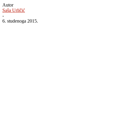
Autor
Saša Urličić
-
6. studenoga 2015.