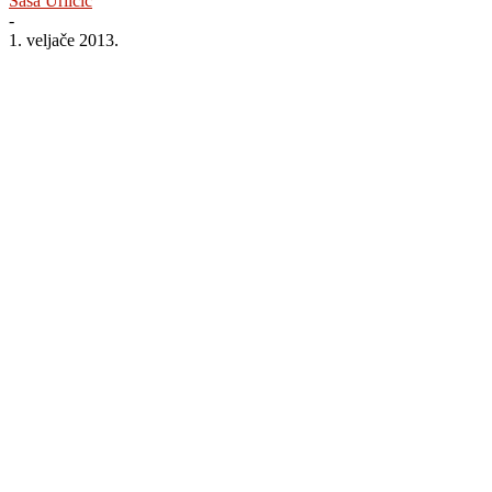
Saša Urličić
-
1. veljače 2013.