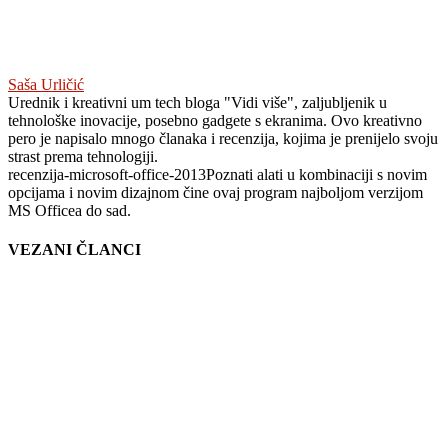
Saša Urličić
Urednik i kreativni um tech bloga "Vidi više", zaljubljenik u
tehnološke inovacije, posebno gadgete s ekranima. Ovo kreativno
pero je napisalo mnogo članaka i recenzija, kojima je prenijelo svoju
strast prema tehnologiji.
recenzija-microsoft-office-2013
Poznati alati u kombinaciji s novim
opcijama i novim dizajnom čine ovaj program najboljom verzijom
MS Officea do sad.
VEZANI ČLANCI