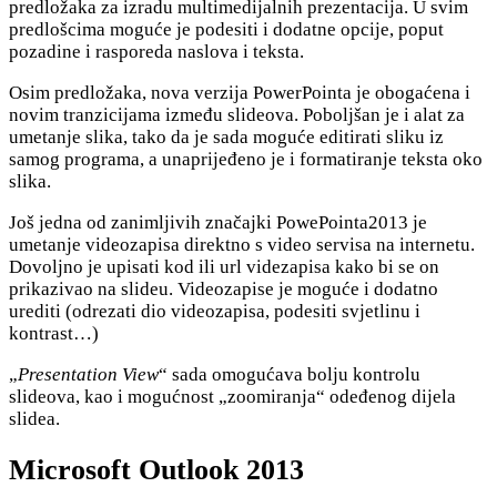
predložaka za izradu multimedijalnih prezentacija. U svim
predlošcima moguće je podesiti i dodatne opcije, poput
pozadine i rasporeda naslova i teksta.
Osim predložaka, nova verzija PowerPointa je obogaćena i
novim tranzicijama između slideova. Poboljšan je i alat za
umetanje slika, tako da je sada moguće editirati sliku iz
samog programa, a unaprijeđeno je i formatiranje teksta oko
slika.
Još jedna od zanimljivih značajki PowePointa2013 je
umetanje videozapisa direktno s video servisa na internetu.
Dovoljno je upisati kod ili url videzapisa kako bi se on
prikazivao na slideu. Videozapise je moguće i dodatno
urediti (odrezati dio videozapisa, podesiti svjetlinu i
kontrast…)
„
Presentation View
“ sada omogućava bolju kontrolu
slideova, kao i mogućnost „zoomiranja“ odeđenog dijela
slidea.
Microsoft Outlook 2013