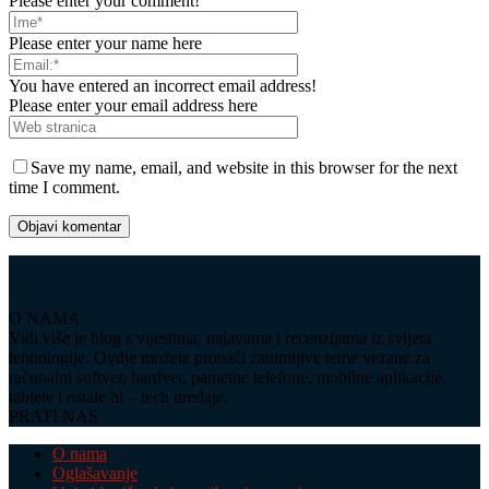
Please enter your comment!
Please enter your name here
You have entered an incorrect email address!
Please enter your email address here
Save my name, email, and website in this browser for the next
time I comment.
O NAMA
Vidi više je blog s vijestima, najavama i recenzijama iz svijeta
tehnologije. Ovdje možete pronaći zanimljive teme vezane za
računalni softver, hardver, pametne telefone, mobilne aplikacije,
tablete i ostale hi – tech uređaje.
PRATI NAS
O nama
Oglašavanje