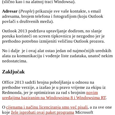
(slično kao i na alatnoj traci Windowsa).
Adresar
(
People
) prikazuje sve vaše kontakte, s email
adresama, brojem telefona i fotografijom (koju Outlook
povlači s društvenih mreža).
Outlook 2013 podržava upravljanje dodirom, no slanje
poruka koristeći on screen tipkovnicu je nezgodno jer je
prethodno potrebno izmijeniti veličinu Outlook prozora.
No i dalje je i ovaj alat ostao jedan od najmoćnijih uredskih
alata za komunikaciju i vođenje liste zadataka, unatoč nekim
nedostatcima.
Zaključak
Office 2013 sadrži brojna poboljšanja u odnosu na
prethodne verzije, a izašao je u pravo vrijeme za ekipu iz
Redmonda, jer je optimiziran za rad s brojnim
novim
uređajima baziranim na Windowsima 8 i Windowsima RT
.
O
cijenama i načinu licenciranja smo već pisali
, a za sve one
koje
žele isprobati ovaj paket programa
Microsoft