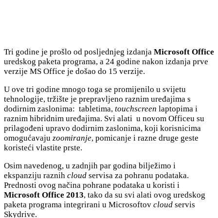
Tri godine je prošlo od posljednjeg izdanja
Microsoft Office
uredskog paketa programa, a 24 godine nakon izdanja prve
verzije MS Office je došao do 15 verzije.
U ove tri godine mnogo toga se promijenilo u svijetu
tehnologije, tržište je prepravljeno raznim uređajima s
dodirnim zaslonima: tabletima,
touchscreen
laptopima i
raznim hibridnim uređajima. Svi alati u novom Officeu su
prilagođeni upravo dodirnim zaslonima, koji korisnicima
omogućavaju
zoomiranje
, pomicanje i razne druge geste
koristeći vlastite prste.
Osim navedenog, u zadnjih par godina bilježimo i
ekspanziju raznih
cloud
servisa za pohranu podataka.
Prednosti ovog načina pohrane podataka u koristi i
Microsoft Office 2013
, tako da su svi alati ovog uredskog
paketa programa integrirani u Microsoftov
cloud
servis
Skydrive.