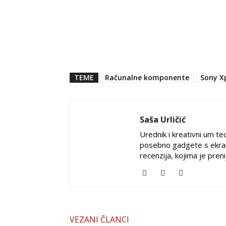
TEME
Računalne komponente
Sony X
Saša Urličić
Urednik i kreativni um tec
posebno gadgete s ekran
recenzija, kojima je pren
VEZANI ČLANCI