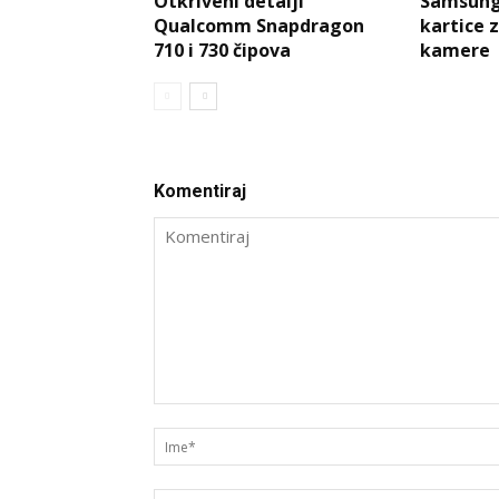
Otkriveni detalji
Samsung
Qualcomm Snapdragon
kartice 
710 i 730 čipova
kamere
Komentiraj