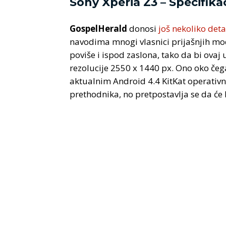
Sony Xperia Z3 – Specifikac
GospelHerald
donosi
još nekoliko deta
navodima mnogi vlasnici prijašnjih model
poviše i ispod zaslona, tako da bi ova
rezolucije 2550 x 1440 px. Ono oko čega
aktualnim Android 4.4 KitKat operativn
prethodnika, no pretpostavlja se da će b