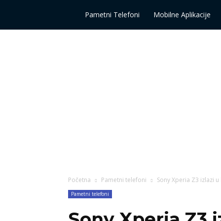
Vidi
Pametni Telefoni
Mobilne Aplikacije
više
Početna
Pametni telefoni
Sony Xperia Z3 izlazi 
Pametni telefoni
Sony Xperia Z3 i