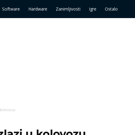
Software
Hardware
Zanimljivosti
Igre
Ostalo
u kolovozu
zlazi u kolovozu