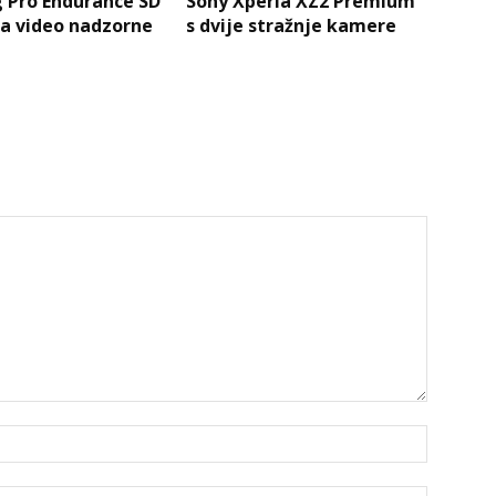
 Pro Endurance SD
Sony Xperia XZ2 Premium
za video nadzorne
s dvije stražnje kamere