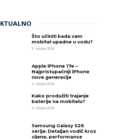
AKTUALNO
Što učiniti kada vam
mobitel upadne u vodu?
9. ožujka 2026.
Apple iPhone 17e –
Najpristupačniji iPhone
nove generacije
6. ožujka 2026.
Kako produžiti trajanje
baterije na mobitelu?
6. ožujka 2026.
Samsung Galaxy S26
serija: Detaljan vodič kroz
cijene, performanse