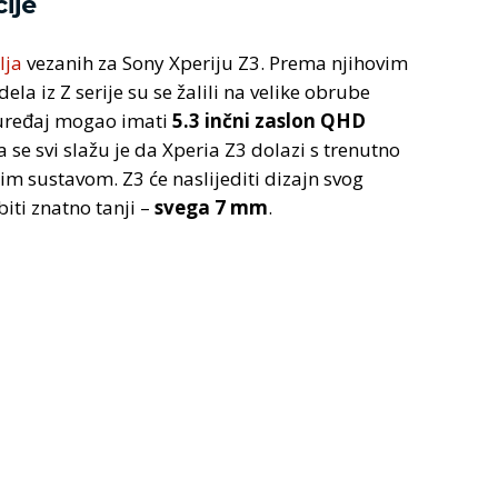
ije
lja
vezanih za Sony Xperiju Z3. Prema njihovim
a iz Z serije su se žalili na velike obrube
j uređaj mogao imati
5.3 inčni zaslon QHD
 se svi slažu je da Xperia Z3 dolazi s trenutno
im sustavom. Z3 će naslijediti dizajn svog
iti znatno tanji –
svega 7 mm
.