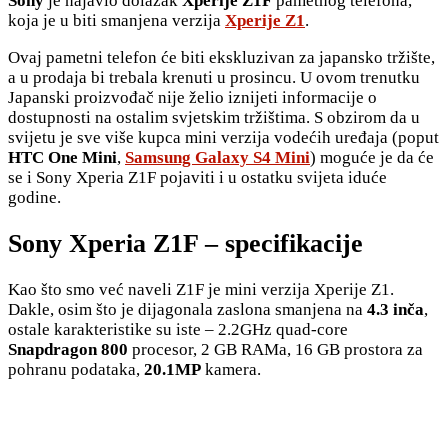
Sony
je najavio dolazak
Xperije Z1F
pametnog telefona,
koja je u biti smanjena verzija
Xperije Z1
.
Ovaj pametni telefon će biti ekskluzivan za japansko tržište,
a u prodaja bi trebala krenuti u prosincu. U ovom trenutku
Japanski proizvođač nije želio iznijeti informacije o
dostupnosti na ostalim svjetskim tržištima. S obzirom da u
svijetu je sve više kupca mini verzija vodećih uređaja (poput
HTC One Mini
,
Samsung Galaxy S4 Mini
) moguće je da će
se i Sony Xperia Z1F pojaviti i u ostatku svijeta iduće
godine.
Sony Xperia Z1F – specifikacije
Kao što smo već naveli Z1F je mini verzija Xperije Z1.
Dakle, osim što je dijagonala zaslona smanjena na
4.3 inča
,
ostale karakteristike su iste – 2.2GHz quad-core
Snapdragon 800
procesor, 2 GB RAMa, 16 GB prostora za
pohranu podataka,
20.1MP
kamera.