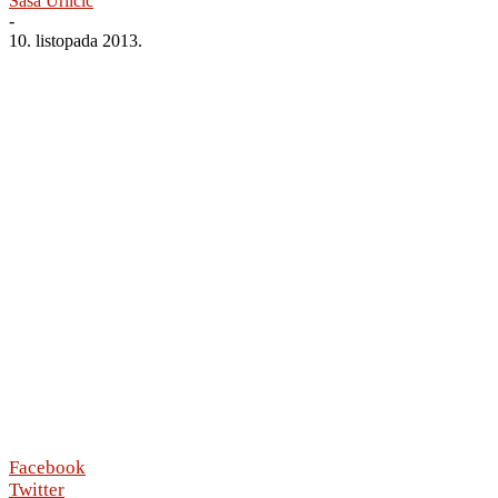
Saša Urličić
-
10. listopada 2013.
Facebook
Twitter