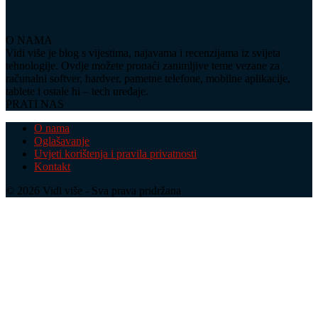
O NAMA
Vidi više je blog s vijestima, najavama i recenzijama iz svijeta
tehnologije. Ovdje možete pronaći zanimljive teme vezane za
računalni softver, hardver, pametne telefone, mobilne aplikacije,
tablete i ostale hi – tech uređaje.
PRATI NAS
O nama
Oglašavanje
Uvjeti korištenja i pravila privatnosti
Kontakt
© 2026 Vidi više - Sva prava pridržana