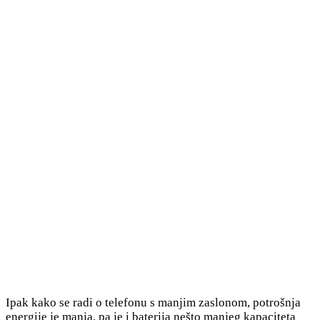
Ipak kako se radi o telefonu s manjim zaslonom, potrošnja
energije je manja, pa je i baterija nešto manjeg kapaciteta