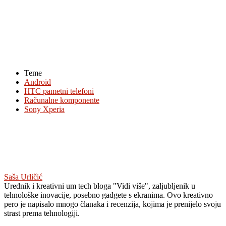
Teme
Android
HTC pametni telefoni
Računalne komponente
Sony Xperia
Saša Urličić
Urednik i kreativni um tech bloga "Vidi više", zaljubljenik u
tehnološke inovacije, posebno gadgete s ekranima. Ovo kreativno
pero je napisalo mnogo članaka i recenzija, kojima je prenijelo svoju
strast prema tehnologiji.