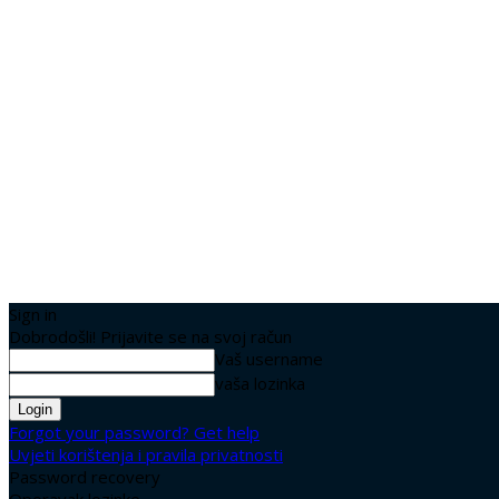
Sign in
Dobrodošli! Prijavite se na svoj račun
Vaš username
vaša lozinka
Forgot your password? Get help
Uvjeti korištenja i pravila privatnosti
Password recovery