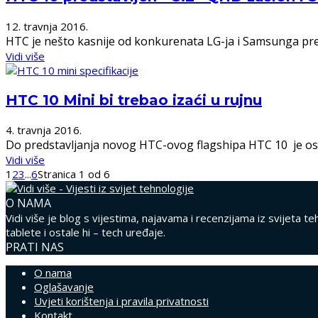
12. travnja 2016.
HTC je nešto kasnije od konkurenata LG-ja i Samsunga preds
Vidi više
HTC 10 Mini bi trebao izaći u rujnu
4. travnja 2016.
Do predstavljanja novog HTC-ovog flagshipa HTC 10 je ostal
Vidi više
1
2
3
...
6
Stranica 1 od 6
O NAMA
Vidi više je blog s vijestima, najavama i recenzijama iz svijeta 
tablete i ostale hi – tech uređaje.
PRATI NAS
O nama
Oglašavanje
Uvjeti korištenja i pravila privatnosti
Kontakt