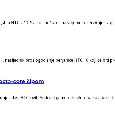
ship HTC U11. Svi koji požure i na vrijeme rezerviraju svoj p
 nasljednik prošlogodišnje perjanice HTC 10 koji će biti pre
 octa-core čipom
dnjoj klasi HTC-ovih Android pametnih telefona koja bi se tre