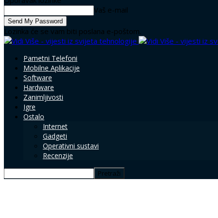
Oporavak lozinke
Vaš e-mail
Lozinka će se vam biti poslana e-poštom.
Pametni Telefoni
Mobilne Aplikacije
Software
Hardware
Zanimljivosti
Igre
Ostalo
Internet
Gadgeti
Operativni sustavi
Recenzije