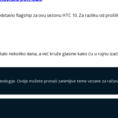
tavio flagship za ovu sezonu HTC 10. Za razliku od prošlih 
o nekoliko dana, a već kruže glasine kako ću u rujnu izaći i
tehnologije. Ovdje možete pronaći zanimljive teme vezane za računa