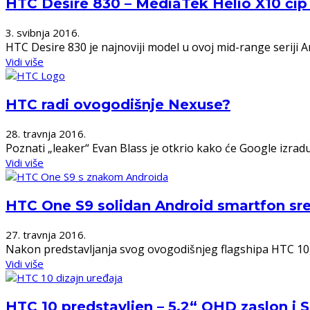
HTC Desire 830 – MediaTek Helio X10 čip
3. svibnja 2016.
HTC Desire 830 je najnoviji model u ovoj mid-range seriji A
Vidi više
HTC radi ovogodišnje Nexuse?
28. travnja 2016.
Poznati „leaker“ Evan Blass je otkrio kako će Google izra
Vidi više
HTC One S9 solidan Android smartfon sre
27. travnja 2016.
Nakon predstavljanja svog ovogodišnjeg flagshipa HTC 10, t
Vidi više
HTC 10 predstavljen – 5.2“ QHD zaslon i