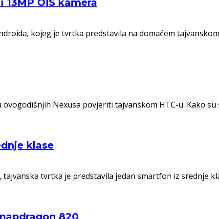
 i 13MP OIS kamera
ndroida, kojeg je tvrtka predstavila na domaćem tajvanskom t
du ovogodišnjih Nexusa povjeriti tajvanskom HTC-u. Kako su 
dnje klase
ajvanska tvrtka je predstavila jedan smartfon iz srednje kl
 Snapdragon 820