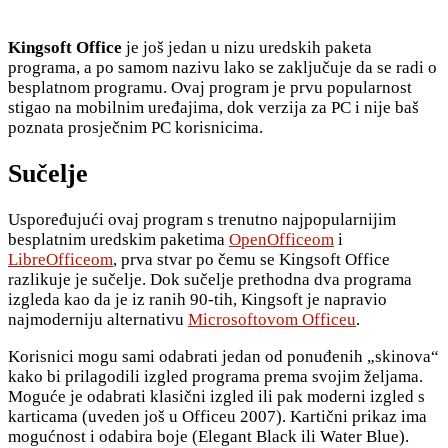
Kingsoft Office
je još jedan u nizu uredskih paketa
programa, a po samom nazivu lako se zaključuje da se radi o
besplatnom programu. Ovaj program je prvu popularnost
stigao na mobilnim uređajima, dok verzija za PC i nije baš
poznata prosječnim PC korisnicima.
Sučelje
Uspoređujući ovaj program s trenutno najpopularnijim
besplatnim uredskim paketima
OpenOfficeom
i
LibreOfficeom
, prva stvar po čemu se Kingsoft Office
razlikuje je sučelje. Dok sučelje prethodna dva programa
izgleda kao da je iz ranih 90-tih, Kingsoft je napravio
najmoderniju alternativu
Microsoftovom Officeu
.
Korisnici mogu sami odabrati jedan od ponuđenih „skinova“
kako bi prilagodili izgled programa prema svojim željama.
Moguće je odabrati klasični izgled ili pak moderni izgled s
karticama (uveden još u Officeu 2007). Kartični prikaz ima
mogućnost i odabira boje (Elegant Black ili Water Blue).