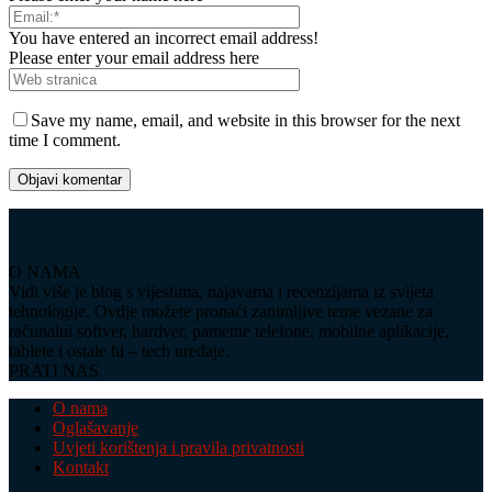
You have entered an incorrect email address!
Please enter your email address here
Save my name, email, and website in this browser for the next
time I comment.
O NAMA
Vidi više je blog s vijestima, najavama i recenzijama iz svijeta
tehnologije. Ovdje možete pronaći zanimljive teme vezane za
računalni softver, hardver, pametne telefone, mobilne aplikacije,
tablete i ostale hi – tech uređaje.
PRATI NAS
O nama
Oglašavanje
Uvjeti korištenja i pravila privatnosti
Kontakt