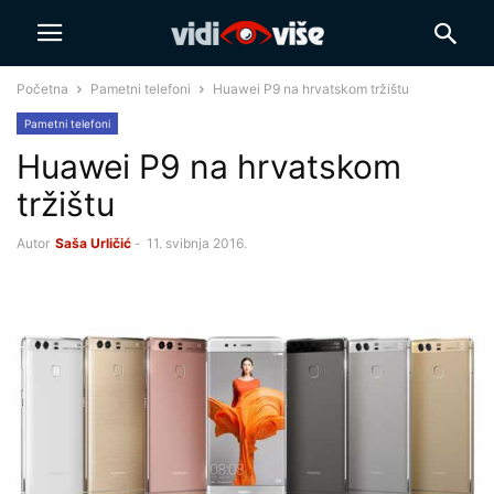
Početna
Pametni telefoni
Huawei P9 na hrvatskom tržištu
Pametni telefoni
Huawei P9 na hrvatskom
tržištu
Autor
Saša Urličić
-
11. svibnja 2016.