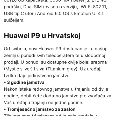
do128 GB kapaciteta, 3000 mAh bateriju, LTE 4G
podršku, Dual SIM (ovisno o verziji), Wi-Fi 802.11,
USB tip C utor i Android 6.0 OS s Emotion UI 4.1
sulčeljem.
Huawei P9 u Hrvatskoj
Od svibnja, novi Huawei P9 dostupan je i u našoj
zemlji u ponudi svih teleoperatera te u slobodnoj
prodaji. U ponudi su dostupne dvije boje: srebrna
(Mystic silver) i siva (Titanium grey). Uz uređaj,
tvrtka daje jedinstveno jamstvo:
• 3 godine jamstva
Nakon isteka redovnog jamstva u trajanju od dvije
godine, dobit ćete dodatno jamstvo proizvođača za
Vaš uređaj u trajanju od jedne godine.
• Tromjesečno jamstvo za zaslon