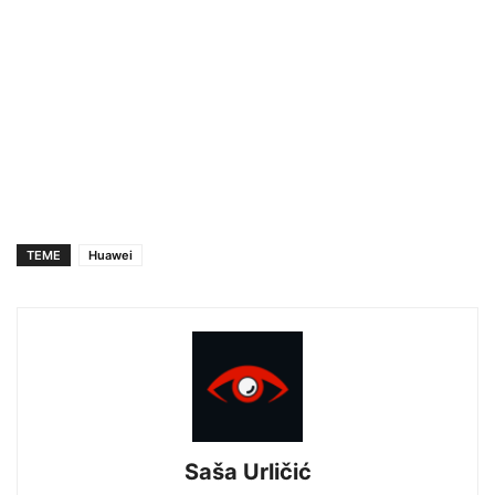
TEME
Huawei
Saša Urličić