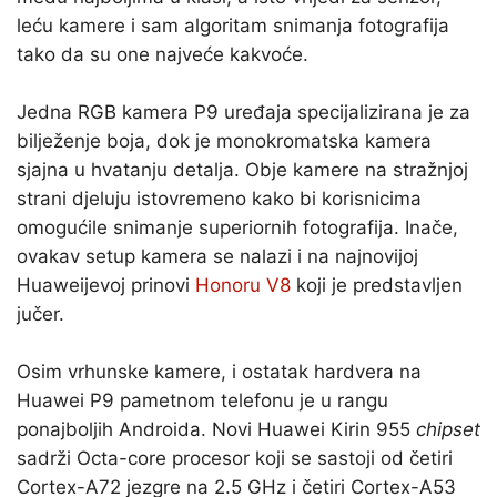
leću kamere i sam algoritam snimanja fotografija
tako da su one najveće kakvoće.
Jedna RGB kamera P9 uređaja specijalizirana je za
bilježenje boja, dok je monokromatska kamera
sjajna u hvatanju detalja. Obje kamere na stražnjoj
strani djeluju istovremeno kako bi korisnicima
omogućile snimanje superiornih fotografija. Inače,
ovakav setup kamera se nalazi i na najnovijoj
Huaweijevoj prinovi
Honoru V8
koji je predstavljen
jučer.
Osim vrhunske kamere, i ostatak hardvera na
Huawei P9 pametnom telefonu je u rangu
ponajboljih Androida. Novi Huawei Kirin 955
chipset
sadrži Octa-core procesor koji se sastoji od četiri
Cortex-A72 jezgre na 2.5 GHz i četiri Cortex-A53