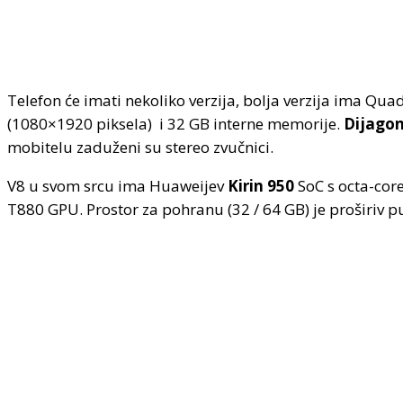
Telefon će imati nekoliko verzija, bolja verzija ima Qu
(1080×1920 piksela) i 32 GB interne memorije.
Dijagona
mobitelu zaduženi su stereo zvučnici.
V8 u svom srcu ima Huaweijev
Kirin 950
SoC s octa-cor
T880 GPU. Prostor za pohranu (32 / 64 GB) je proširiv 