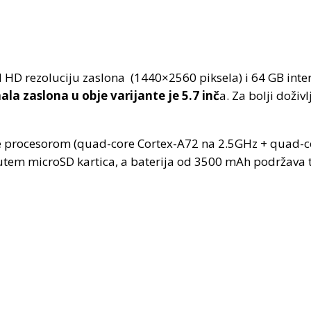
ad HD rezoluciju zaslona (1440×2560 piksela) i 64 GB int
la zaslona u obje varijante je 5.7 inč
a. Za bolji doži
e procesorom (quad-core Cortex-A72 na 2.5GHz + quad-co
putem microSD kartica, a baterija od 3500 mAh podržava 