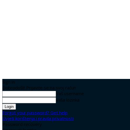
Sign in
Dobrodošli! Prijavite se na svoj račun
Vaš username
vaša lozinka
Forgot your password? Get help
Uvjeti korištenja i pravila privatnosti
Password recovery