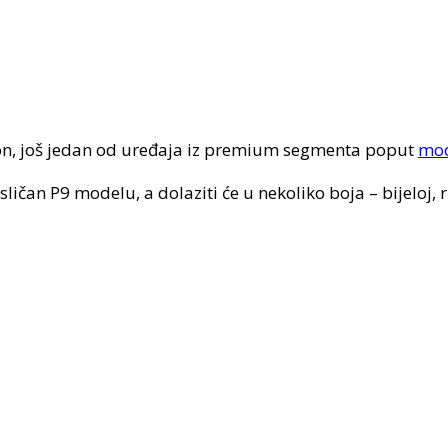
on, još jedan od uređaja iz premium segmenta poput
mod
čan P9 modelu, a dolaziti će u nekoliko boja – bijeloj, ruž