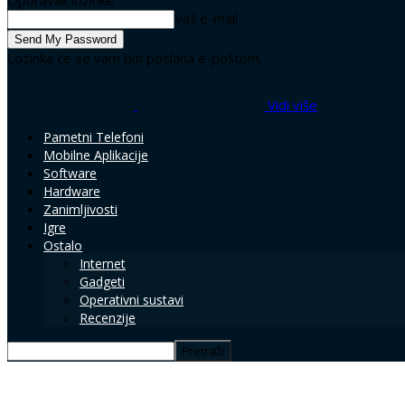
Oporavak lozinke
Vaš e-mail
Lozinka će se vam biti poslana e-poštom.
Vidi više
Pametni Telefoni
Mobilne Aplikacije
Software
Hardware
Zanimljivosti
Igre
Ostalo
Internet
Gadgeti
Operativni sustavi
Recenzije