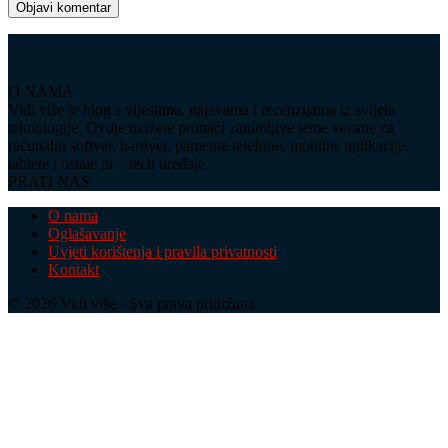
O NAMA
Vidi više je blog s vijestima, najavama i recenzijama iz svijeta
tehnologije. Ovdje možete pronaći zanimljive teme vezane za
računalni softver, hardver, pametne telefone, mobilne aplikacije,
tablete i ostale hi – tech uređaje.
PRATI NAS
O nama
Oglašavanje
Uvjeti korištenja i pravila privatnosti
Kontakt
© 2026 Vidi više - Sva prava pridržana