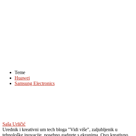
Teme
Huawei
Samsung Electronics
Saša Urličić
Urednik i kreativni um tech bloga "Vidi više", zaljubljenik u
tehnološke inovacije, posebno gadgete s ekranima. Ovo kreativno