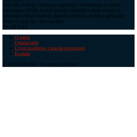
Vidi više je blog s vijestima, najavama i recenzijama iz svijeta
tehnologije. Ovdje možete pronaći zanimljive teme vezane za
računalni softver, hardver, pametne telefone, mobilne aplikacije,
tablete i ostale hi – tech uređaje.
PRATI NAS
O nama
Oglašavanje
Uvjeti korištenja i pravila privatnosti
Kontakt
© 2026 Vidi više - Sva prava pridržana