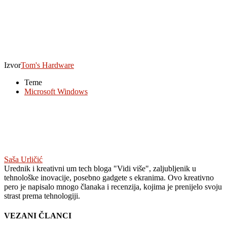
Izvor
Tom's Hardware
Teme
Microsoft Windows
Saša Urličić
Urednik i kreativni um tech bloga "Vidi više", zaljubljenik u
tehnološke inovacije, posebno gadgete s ekranima. Ovo kreativno
pero je napisalo mnogo članaka i recenzija, kojima je prenijelo svoju
strast prema tehnologiji.
VEZANI ČLANCI