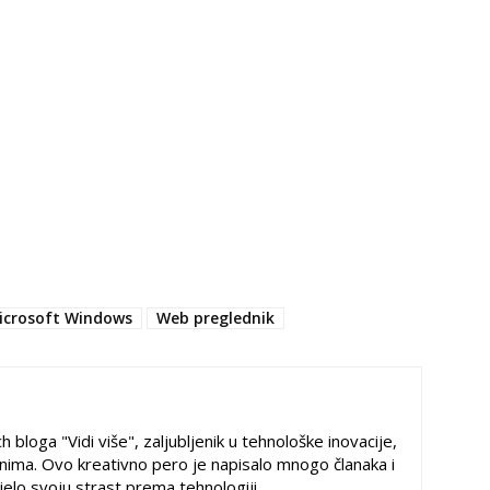
icrosoft Windows
Web preglednik
h bloga "Vidi više", zaljubljenik u tehnološke inovacije,
ima. Ovo kreativno pero je napisalo mnogo članaka i
ijelo svoju strast prema tehnologiji.