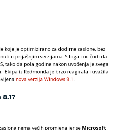
lje koje je optimizirano za dodirne zaslone, bez
nuti u prijašnjim verzijama. S toga i ne čudi da
i OS, tako da pola godine nakon uvođenja je svega
u. Ekipa iz Redmonda je brzo reagirala i uvažila
avljena
nova verzija Windows 8.1
.
 8.1?
zaslona nema većih promjena jer se
Microsoft