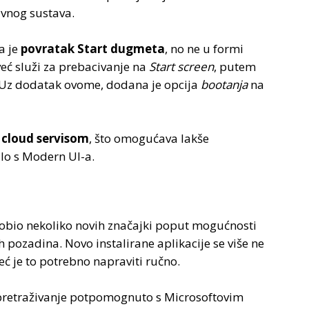
vnog sustava.
a je
povratak Start dugmeta
, no ne u formi
već služi za prebacivanje na
Start screen
, putem
. Uz dodatak ovome, dodana je opcija
bootanja
na
 cloud servisom
, što omogućava lakše
ilo s Modern UI-a.
dobio nekoliko novih značajki poput mogućnosti
 pozadina. Novo instalirane aplikacije se više ne
ć je to potrebno napraviti ručno.
pretraživanje potpomognuto s Microsoftovim