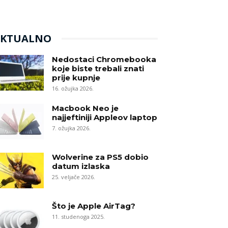
AKTUALNO
Nedostaci Chromebooka
koje biste trebali znati
prije kupnje
16. ožujka 2026.
Macbook Neo je
najjeftiniji Appleov laptop
7. ožujka 2026.
Wolverine za PS5 dobio
datum izlaska
25. veljače 2026.
Što je Apple AirTag?
11. studenoga 2025.