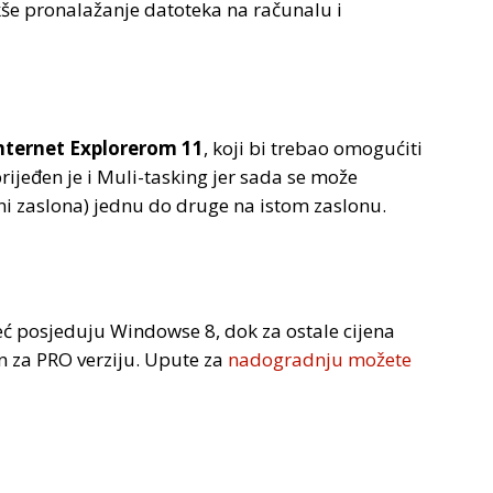
še pronalažanje datoteka na računalu i
nternet Explorerom 11
, koji bi trebao omogućiti
rijeđen je i Muli-tasking jer sada se može
čini zaslona) jednu do druge na istom zaslonu.
eć posjeduju Windowse 8, dok za ostale cijena
kn za PRO verziju. Upute za
nadogradnju možete