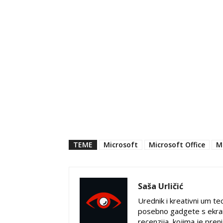
TEME
Microsoft
Microsoft Office
M
Saša Urličić
Urednik i kreativni um tec
posebno gadgete s ekran
recenzija, kojima je pren