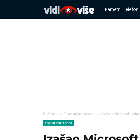
Vidi
Pametni Telefoni
više
Početna
Operativni sustavi
Izašao Microsoft Win
Operativni sustavi
Izašao Microsof