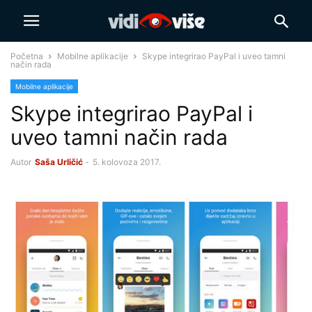
Početna
Mobilne aplikacije
Skype integrirao PayPal i uveo tamni
način rada
Mobilne aplikacije
Skype integrirao PayPal i
uveo tamni način rada
Autor
Saša Urličić
-
5. kolovoza 2017.