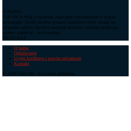
O NAMA
Vidi više je blog s vijestima, najavama i recenzijama iz svijeta
tehnologije. Ovdje možete pronaći zanimljive teme vezane za
računalni softver, hardver, pametne telefone, mobilne aplikacije,
tablete i ostale hi – tech uređaje.
PRATI NAS
O nama
Oglašavanje
Uvjeti korištenja i pravila privatnosti
Kontakt
© 2026 Vidi više - Sva prava pridržana