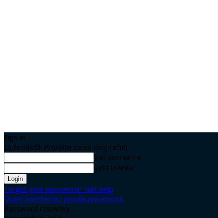
Sign in
Dobrodošli! Prijavite se na svoj račun
Vaš username
vaša lozinka
Forgot your password? Get help
Uvjeti korištenja i pravila privatnosti
Password recovery