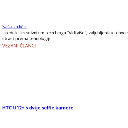
Saša Urličić
Urednik i kreativni um tech bloga "Vidi više", zaljubljenik u teh
strast prema tehnologiji.
VEZANI ČLANCI
HTC U12+ s dvije selfie kamere