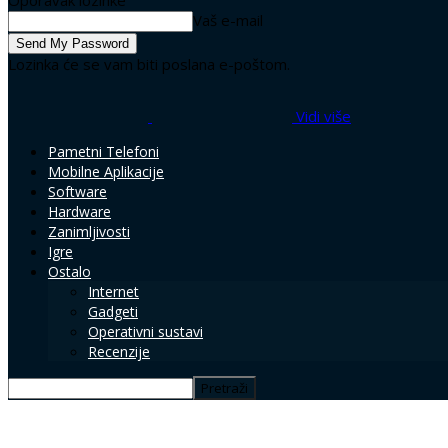
Oporavak lozinke
Vaš e-mail
Lozinka će se vam biti poslana e-poštom.
Vidi više
Pametni Telefoni
Mobilne Aplikacije
Software
Hardware
Zanimljivosti
Igre
Ostalo
Internet
Gadgeti
Operativni sustavi
Recenzije