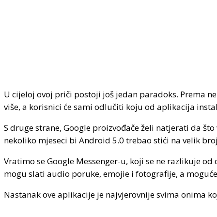
U cijeloj ovoj priči postoji još jedan paradoks. Prema n
više, a korisnici će sami odlučiti koju od aplikacija instal
S druge strane, Google proizvođače želi natjerati da što
nekoliko mjeseci bi Android 5.0 trebao stići na velik br
Vratimo se Google Messenger-u, koji se ne razlikuje od o
mogu slati audio poruke, emojie i fotografije, a moguć
Nastanak ove aplikacije je najvjerovnije svima onima koji