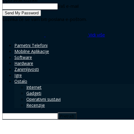
Oporavak lozinke
Vaš e-mail
Lozinka će se vam biti poslana e-poštom.
Vidi više
Pametni Telefoni
Mobilne Aplikacije
Software
Hardware
Zanimljivosti
Igre
Ostalo
Internet
Gadgeti
Operativni sustavi
Recenzije