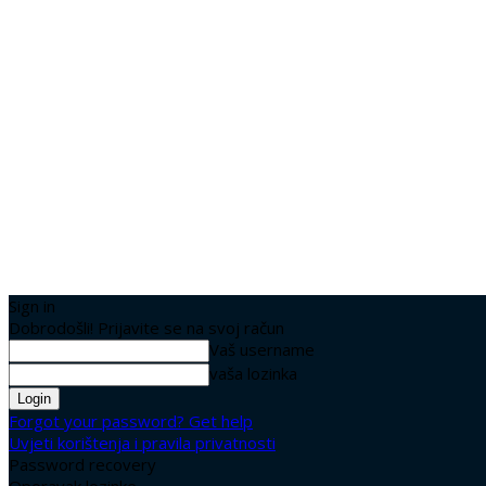
Sign in
Dobrodošli! Prijavite se na svoj račun
Vaš username
vaša lozinka
Forgot your password? Get help
Uvjeti korištenja i pravila privatnosti
Password recovery