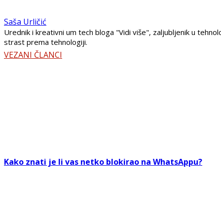
Saša Urličić
Urednik i kreativni um tech bloga "Vidi više", zaljubljenik u teh
strast prema tehnologiji.
VEZANI ČLANCI
Kako znati je li vas netko blokirao na WhatsAppu?