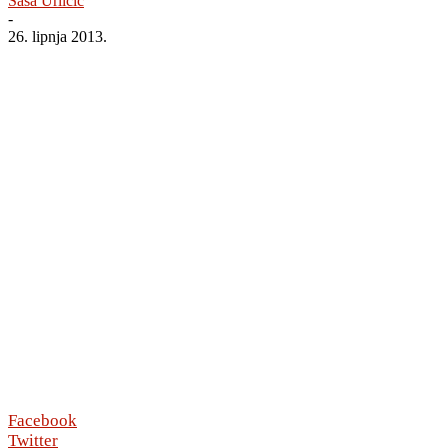
Saša Urličić
-
26. lipnja 2013.
Facebook
Twitter