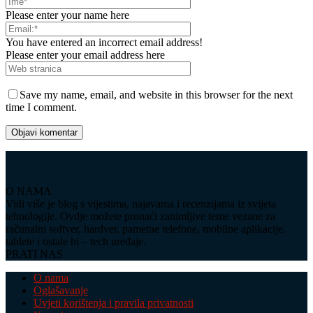
Please enter your name here
You have entered an incorrect email address!
Please enter your email address here
Save my name, email, and website in this browser for the next
time I comment.
O NAMA
Vidi više je blog s vijestima, najavama i recenzijama iz svijeta
tehnologije. Ovdje možete pronaći zanimljive teme vezane za
računalni softver, hardver, pametne telefone, mobilne aplikacije,
tablete i ostale hi – tech uređaje.
PRATI NAS
O nama
Oglašavanje
Uvjeti korištenja i pravila privatnosti