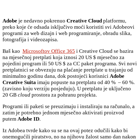
Adobe
je nedavno pokrenuo
Creative Cloud
platformu,
preko koje će odsada isključivo moći koristiti svi Adobeovi
programi za web dizajn i web programiranje, obradu slika,
fotografija i videozapisa.
Baš kao
Microsoftov Office 365
i Creative Cloud se bazira
na mjesečnoj pretplati koja iznosi 20 US $ mjesečno za
pojedini program ili 50 US $ za CC paket programa. Svi novi
pretplatnici se obvezuju na plaćanje pretplate u trajanju od
minimalno godinu dana, dok postojeći korisnici
Adobe
Creative Suita
imaju popuste na pretplatu od 40 % – 60 %.
(zavisno koju verziju posjeduju). U pretplatu je uključeno
20 GB
cloud
prostora za pohranu projekta.
Programi ili paketi se preuzimaju i instaliraju na računalo, a
zatim je potrebno jednom mjesečno aktivirati proizvod
putem
Adobe ID
.
Iz Adobea tvrde kako su se na ovaj potez odučili kako bi
onemogućili piratstvo, no na njihovu žalost samo dan nakon