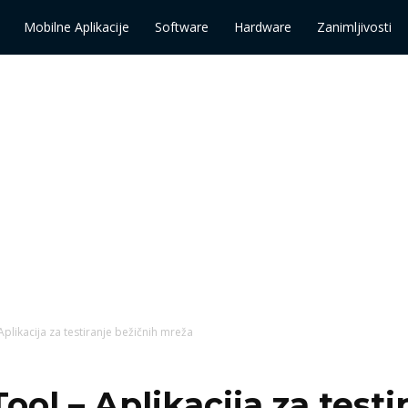
Mobilne Aplikacije
Software
Hardware
Zanimljivosti
 Aplikacija za testiranje bežičnih mreža
ool – Aplikacija za test