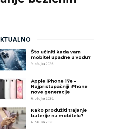
AKTUALNO
Što učiniti kada vam
mobitel upadne u vodu?
9. ožujka 2026.
Apple iPhone 17e –
Najpristupačniji iPhone
nove generacije
6. ožujka 2026.
Kako produžiti trajanje
baterije na mobitelu?
6. ožujka 2026.