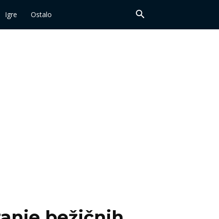
Igre
Ostalo
iranje bežičnih