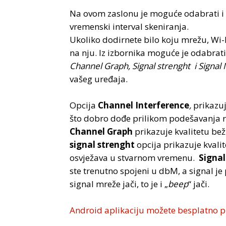
Na ovom zaslonu je moguće odabrati i 
vremenski interval skeniranja.
Ukoliko dodirnete bilo koju mrežu, Wi-Fi 
na nju. Iz izbornika moguće je odabrati
Channel Graph, Signal strenght i Signal
vašeg uređaja.
Opcija
Channel Interference
,
prikazu
što dobro dođe prilikom podešavanja rou
Channel Graph
prikazuje kvalitetu bež
signal strenght
opcija prikazuje kvalit
osvježava u stvarnom vremenu.
Signa
ste trenutno spojeni u dbM, a signal j
signal mreže jači, to je i „
beep
“ jači.
Android aplikaciju možete besplatno pr