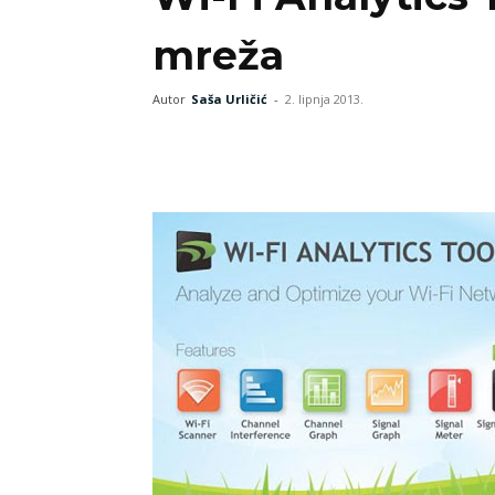
mreža
Autor
Saša Urličić
-
2. lipnja 2013.