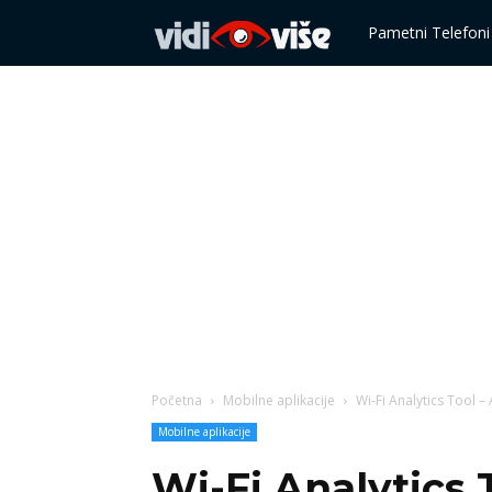
Vidi
Pametni Telefoni
više
Početna
Mobilne aplikacije
Wi-Fi Analytics Tool –
Mobilne aplikacije
Wi-Fi Analytics T