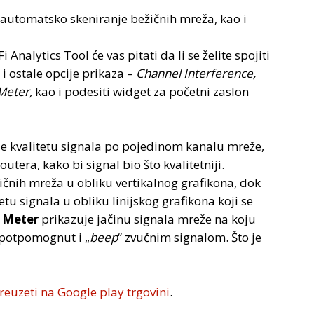
automatsko skeniranje bežičnih mreža, kao i
Analytics Tool će vas pitati da li se želite spojiti
 i ostale opcije prikaza –
Channel Interference,
 Meter,
kao i podesiti widget za početni zaslon
je kvalitetu signala po pojedinom kanalu mreže,
tera, kako bi signal bio što kvalitetniji.
ičnih mreža u obliku vertikalnog grafikona, dok
etu signala u obliku linijskog grafikona koji se
l Meter
prikazuje jačinu signala mreže na koju
e potpomognut i „
beep
“ zvučnim signalom. Što je
euzeti na Google play trgovini
.