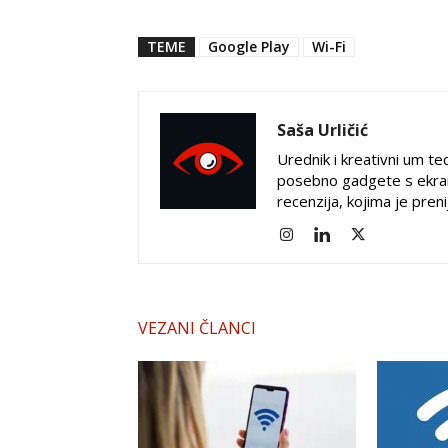
TEME
Google Play
Wi-Fi
Saša Urličić
Urednik i kreativni um tec
posebno gadgete s ekran
recenzija, kojima je pren
VEZANI ČLANCI