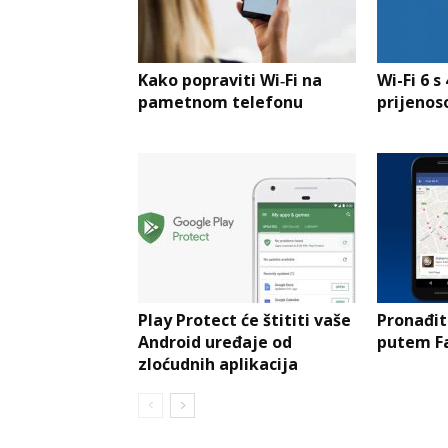
Kako popraviti Wi‑Fi na
Wi-Fi 6 
pametnom telefonu
prijeno
Play Protect će štititi vaše
Pronađit
Android uređaje od
putem F
zloćudnih aplikacija