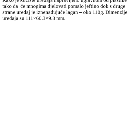
Kako je kućište uređaja napravljeno uglavnom od plastike
tako da će mnogima djelovati pomalo jeftino dok s druge
strane uređaj je iznenađujuće lagan – oko 110g. Dimenzije
uređaja su 111×60.3×9.8 mm.