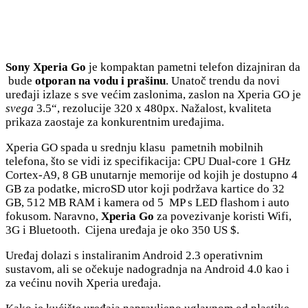
Sony Xperia Go
je kompaktan pametni telefon dizajniran da
bude
otporan na vodu i prašinu
. Unatoč trendu da novi
uređaji izlaze s sve većim zaslonima, zaslon na Xperia GO je
svega
3.5“, rezolucije 320 x 480px. Nažalost, kvaliteta
prikaza zaostaje za konkurentnim uređajima.
Xperia GO spada u srednju klasu pametnih mobilnih
telefona, što se vidi iz specifikacija: CPU Dual-core 1 GHz
Cortex-A9, 8 GB unutarnje memorije od kojih je dostupno 4
GB za podatke, microSD utor koji podržava kartice do 32
GB, 512 MB RAM i kamera od 5 MP s LED flashom i auto
fokusom. Naravno,
Xperia Go
za povezivanje koristi Wifi,
3G i Bluetooth. Cijena uređaja je oko 350 US $.
Uređaj dolazi s instaliranim Android 2.3 operativnim
sustavom, ali se očekuje nadogradnja na Android 4.0 kao i
za većinu novih Xperia uređaja.