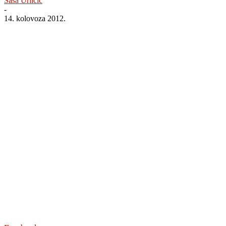
Saša Urličić
-
14. kolovoza 2012.