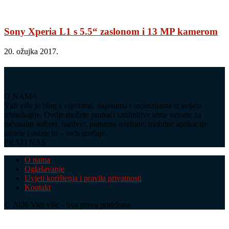
Sony Xperia L1 s 5.5“ zaslonom i 13 MP kamerom
20. ožujka 2017.
O NAMA
Vidi više je blog s vijestima, najavama i recenzijama iz svijeta
tehnologije. Ovdje možete pronaći zanimljive teme vezane za
računalni softver, hardver, pametne telefone, mobilne aplikacije,
tablete i ostale hi – tech uređaje.
PRATI NAS
O nama
Oglašavanje
Uvjeti korištenja i pravila privatnosti
Kontakt
© 2026 Vidi više - Sva prava pridržana