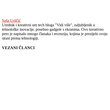
Saša Urličić
Urednik i kreativni um tech bloga "Vidi više", zaljubljenik u
tehnološke inovacije, posebno gadgete s ekranima. Ovo kreativno
pero je napisalo mnogo članaka i recenzija, kojima je prenijelo svoju
strast prema tehnologiji.
VEZANI ČLANCI