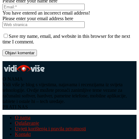
Please enter your name here
You have entered an incorrect email address!
Please enter your email address here
Save my name, email, and website in this browser for the next
time I comment.
O NAMA
Vidi više je blog s vijestima, najavama i recenzijama iz svijeta
tehnologije. Ovdje možete pronaći zanimljive teme vezane za
računalni softver, hardver, pametne telefone, mobilne aplikacije,
tablete i ostale hi – tech uređaje.
PRATI NAS
O nama
Oglašavanje
Uvjeti korištenja i pravila privatnosti
Kontakt