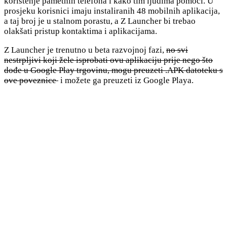
korištenje pametnih telefona i kako tim ljudima pomoći. U
prosjeku korisnici imaju instaliranih 48 mobilnih aplikacija,
a taj broj je u stalnom porastu, a Z Launcher bi trebao
olakšati pristup kontaktima i aplikacijama.
Z Launcher je trenutno u beta razvojnoj fazi,
no svi
nestrpljivi koji žele isprobati ovu aplikaciju prije nego što
dođe u Google Play trgovinu, mogu preuzeti .APK datoteku s
ove poveznice
i možete ga preuzeti iz Google Playa.