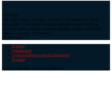
O NAMA
Vidi više je blog s vijestima, najavama i recenzijama iz svijeta
tehnologije. Ovdje možete pronaći zanimljive teme vezane za
računalni softver, hardver, pametne telefone, mobilne aplikacije,
tablete i ostale hi – tech uređaje.
PRATI NAS
O nama
Oglašavanje
Uvjeti korištenja i pravila privatnosti
Kontakt
© 2026 Vidi više - Sva prava pridržana