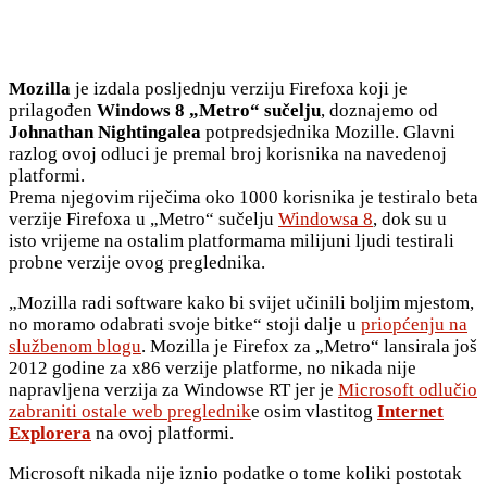
Mozilla
je izdala posljednju verziju Firefoxa koji je
prilagođen
Windows 8 „Metro“ sučelju
, doznajemo od
Johnathan Nightingalea
potpredsjednika Mozille. Glavni
razlog ovoj odluci je premal broj korisnika na navedenoj
platformi.
Prema njegovim riječima oko 1000 korisnika je testiralo beta
verzije Firefoxa u „Metro“ sučelju
Windowsa 8
, dok su u
isto vrijeme na ostalim platformama milijuni ljudi testirali
probne verzije ovog preglednika.
„Mozilla radi software kako bi svijet učinili boljim mjestom,
no moramo odabrati svoje bitke“ stoji dalje u
priopćenju na
službenom blogu
. Mozilla je Firefox za „Metro“ lansirala još
2012 godine za x86 verzije platforme, no nikada nije
napravljena verzija za Windowse RT jer je
Microsoft odlučio
zabraniti ostale web preglednik
e osim vlastitog
Internet
Explorera
na ovoj platformi.
Microsoft nikada nije iznio podatke o tome koliki postotak