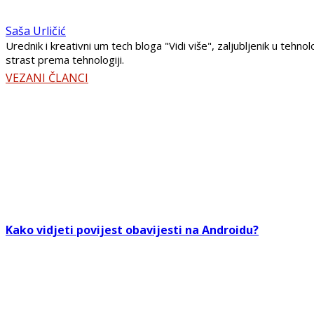
Saša Urličić
Urednik i kreativni um tech bloga "Vidi više", zaljubljenik u teh
strast prema tehnologiji.
VEZANI ČLANCI
Kako vidjeti povijest obavijesti na Androidu?