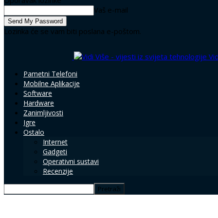
Oporavak lozinke
Vaš e-mail
Lozinka će se vam biti poslana e-poštom.
Vid
Pametni Telefoni
Mobilne Aplikacije
Software
Hardware
Zanimljivosti
Igre
Ostalo
Internet
Gadgeti
Operativni sustavi
Recenzije