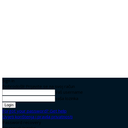
Sign in
Dobrodošli! Prijavite se na svoj račun
Vaš username
vaša lozinka
Forgot your password? Get help
Uvjeti korištenja i pravila privatnosti
Password recovery