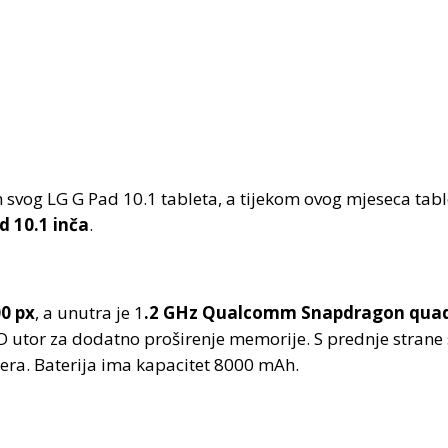
og LG G Pad 10.1 tableta, a tijekom ovog mjeseca tablet se
d 10.1 inča
.
00 px
, a unutra je 1
.2 GHz Qualcomm Snapdragon quad
 utor za dodatno proširenje memorije. S prednje strane
mera. Baterija ima kapacitet 8000 mAh.