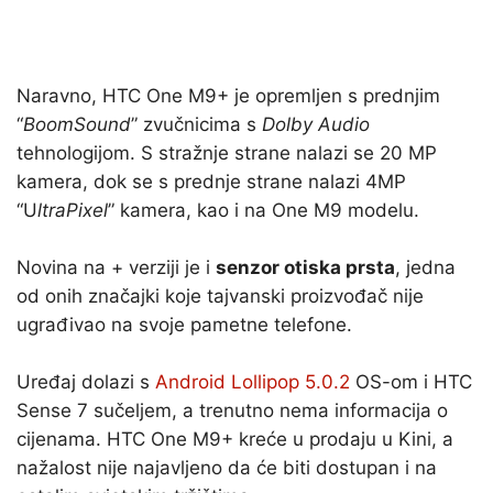
Naravno, HTC One M9+ je opremljen s prednjim
“
BoomSound
” zvučnicima s
Dolby Audio
tehnologijom. S stražnje strane nalazi se 20 MP
kamera, dok se s prednje strane nalazi 4MP
“U
ltraPixel
” kamera, kao i na One M9 modelu.
Novina na + verziji je i
senzor otiska prsta
, jedna
od onih značajki koje tajvanski proizvođač nije
ugrađivao na svoje pametne telefone.
Uređaj dolazi s
Android Lollipop 5.0.2
OS-om i HTC
Sense 7 sučeljem, a trenutno nema informacija o
cijenama. HTC One M9+ kreće u prodaju u Kini, a
nažalost nije najavljeno da će biti dostupan i na