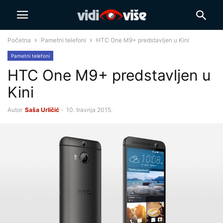
Početna
Pametni telefoni
HTC One M9+ predstavljen u Kini
Pametni telefoni
HTC One M9+ predstavljen u
Kini
Autor
Saša Urličić
-
10. travnja 2015.