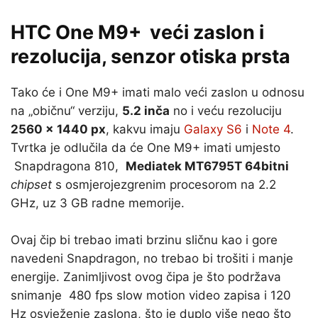
HTC One M9+ veći zaslon i
rezolucija, senzor otiska prsta
Tako će i One M9+ imati malo veći zaslon u odnosu
na „običnu“ verziju,
5.2 inča
no i veću rezoluciju
2560 x 1440 px
, kakvu imaju
Galaxy S6
i
Note 4
.
Tvrtka je odlučila da će One M9+ imati umjesto
Snapdragona 810,
Mediatek MT6795T 64bitni
chipset
s osmjerojezgrenim procesorom na 2.2
GHz, uz 3 GB radne memorije.
Ovaj čip bi trebao imati brzinu sličnu kao i gore
navedeni Snapdragon, no trebao bi trošiti i manje
energije. Zanimljivost ovog čipa je što podržava
snimanje 480 fps slow motion video zapisa i 120
Hz osvježenje zaslona, što je duplo više nego što