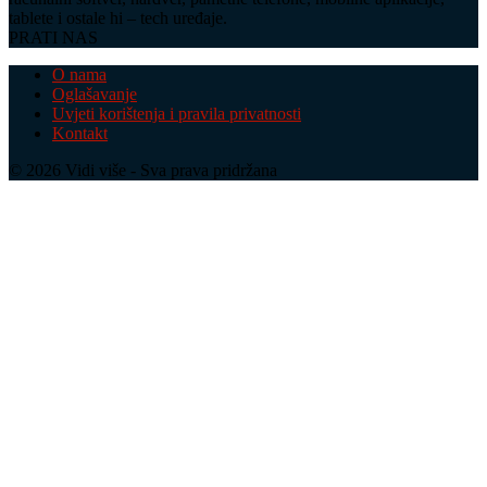
tablete i ostale hi – tech uređaje.
PRATI NAS
O nama
Oglašavanje
Uvjeti korištenja i pravila privatnosti
Kontakt
© 2026 Vidi više - Sva prava pridržana