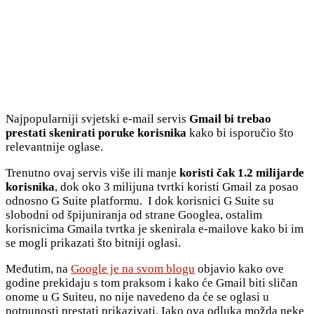
Najpopularniji svjetski e-mail servis
Gmail bi trebao
prestati skenirati poruke korisnika
kako bi isporučio što
relevantnije oglase.
Trenutno ovaj servis više ili manje
koristi čak 1.2 milijarde
korisnika
, dok oko 3 milijuna tvrtki koristi Gmail za posao
odnosno G Suite platformu. I dok korisnici G Suite su
slobodni od špijuniranja od strane Googlea, ostalim
korisnicima Gmaila tvrtka je skenirala e-mailove kako bi im
se mogli prikazati što bitniji oglasi.
Međutim, na
Google je na svom blogu
objavio kako ove
godine prekidaju s tom praksom i kako će Gmail biti sličan
onome u G Suiteu, no nije navedeno da će se oglasi u
potpunosti prestati prikazivati. Iako ova odluka možda neke