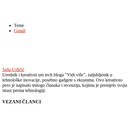
Teme
Gmail
Saša Urličić
Urednik i kreativni um tech bloga "Vidi više", zaljubljenik u
tehnološke inovacije, posebno gadgete s ekranima. Ovo kreativno
pero je napisalo mnogo članaka i recenzija, kojima je prenijelo svoju
strast prema tehnologiji.
VEZANI ČLANCI