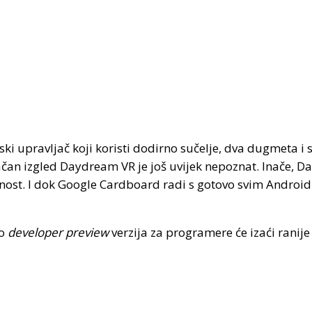
inski upravljač koji koristi dodirno sučelje, dva dugmeta 
ačan izgled Daydream VR je još uvijek nepoznat. Inače, 
nost. I dok Google Cardboard radi s gotovo svim Android
no
developer preview
verzija za programere će izaći ranije