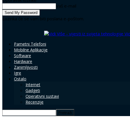
Oporavak lozinke
Vaš e-mail
Lozinka će se vam biti poslana e-poštom.
Vid
Pametni Telefoni
Mobilne Aplikacije
Software
Hardware
Zanimljivosti
Igre
Ostalo
Internet
Gadgeti
Operativni sustavi
Recenzije