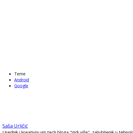
Teme
Android
Google
Saša Urličić
Urednik i kreativni um tech bloga "Vidi više", zaljubljenik u teh