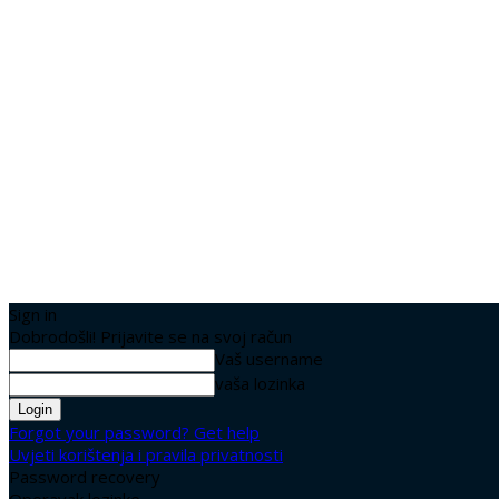
Sign in
Dobrodošli! Prijavite se na svoj račun
Vaš username
vaša lozinka
Forgot your password? Get help
Uvjeti korištenja i pravila privatnosti
Password recovery