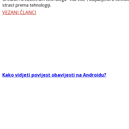
strast prema tehnologiji.
VEZANI ČLANCI
Kako vidjeti povijest obavijesti na Androidu?