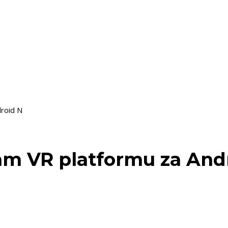
roid N
am VR platformu za And