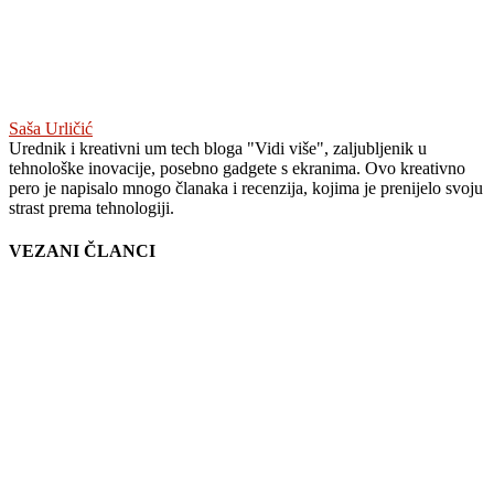
Saša Urličić
Urednik i kreativni um tech bloga "Vidi više", zaljubljenik u
tehnološke inovacije, posebno gadgete s ekranima. Ovo kreativno
pero je napisalo mnogo članaka i recenzija, kojima je prenijelo svoju
strast prema tehnologiji.
VEZANI ČLANCI