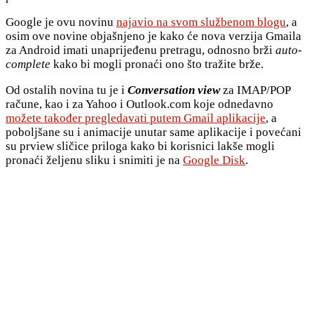
Google je ovu novinu
najavio na svom službenom blogu
, a
osim ove novine objašnjeno je kako će nova verzija Gmaila
za Android imati unaprijeđenu pretragu, odnosno brži
auto-
complete
kako bi mogli pronaći ono što tražite brže.
Od ostalih novina tu je i
Conversation view
za IMAP/POP
račune, kao i za Yahoo i Outlook.com koje odnedavno
možete također pregledavati putem Gmail aplikacije
, a
poboljšane su i animacije unutar same aplikacije i povećani
su prview sličice priloga kako bi korisnici lakše mogli
pronaći željenu sliku i snimiti je na
Google Disk
.