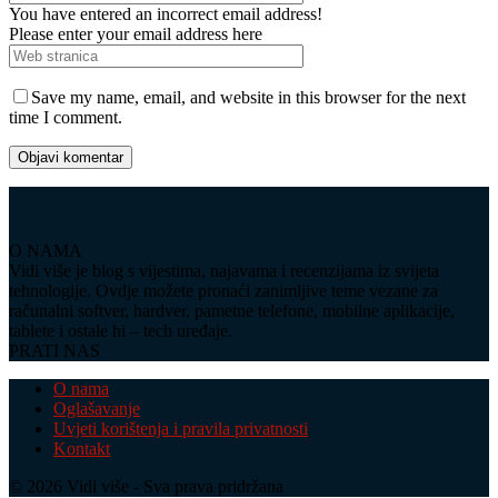
You have entered an incorrect email address!
Please enter your email address here
Save my name, email, and website in this browser for the next
time I comment.
O NAMA
Vidi više je blog s vijestima, najavama i recenzijama iz svijeta
tehnologije. Ovdje možete pronaći zanimljive teme vezane za
računalni softver, hardver, pametne telefone, mobilne aplikacije,
tablete i ostale hi – tech uređaje.
PRATI NAS
O nama
Oglašavanje
Uvjeti korištenja i pravila privatnosti
Kontakt
© 2026 Vidi više - Sva prava pridržana