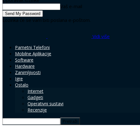
Oporavak lozinke
Vaš e-mail
Lozinka će se vam biti poslana e-poštom.
Vidi više
Pametni Telefoni
Mobilne Aplikacije
Software
Hardware
Zanimljivosti
Igre
Ostalo
Internet
Gadgeti
Operativni sustavi
Recenzije