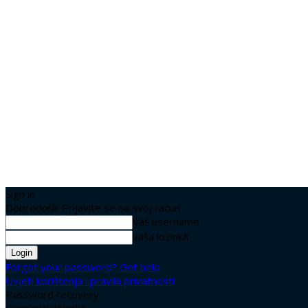
Sign in
Dobrodošli! Prijavite se na svoj račun
Vaš username
vaša lozinka
Forgot your password? Get help
Uvjeti korištenja i pravila privatnosti
Password recovery