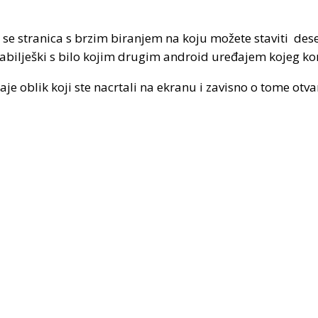
se stranica s brzim biranjem na koju možete staviti dese
bilješki s bilo kojim drugim android uređajem kojeg kori
je oblik koji ste nacrtali na ekranu i zavisno o tome otv