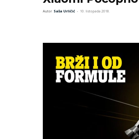
Autor
Saša Urličić
-
10. listopada 2018.