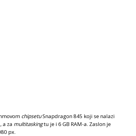
commovom
chipsetu
Snapdragon 845 koji se nalazi
q
, a za
multitasking
tu je i 6 GB RAM-a. Zaslon je
080 px.