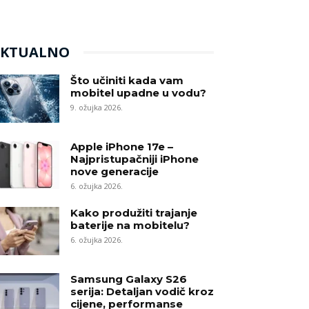
AKTUALNO
Što učiniti kada vam
mobitel upadne u vodu?
9. ožujka 2026.
Apple iPhone 17e –
Najpristupačniji iPhone
nove generacije
6. ožujka 2026.
Kako produžiti trajanje
baterije na mobitelu?
6. ožujka 2026.
Samsung Galaxy S26
serija: Detaljan vodič kroz
cijene, performanse