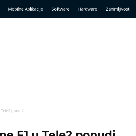
Mobilne Aplikacije
Software
Hardware
Zanimljivosti
 Tele2 ponudi
e F1 u Tele2 ponudi