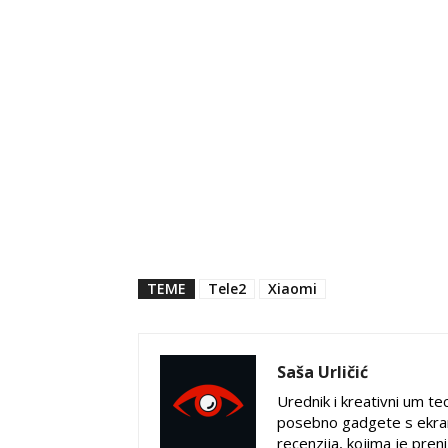
TEME
Tele2
Xiaomi
Saša Urličić
Urednik i kreativni um tec
posebno gadgete s ekran
recenzija, kojima je pren