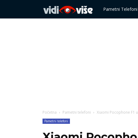
Vidi
Pametni Telefoni
više
Početna
Pametni telefoni
Xiaomi Pocophone F1 u
Pametni telefoni
Xiaomi Pocophon