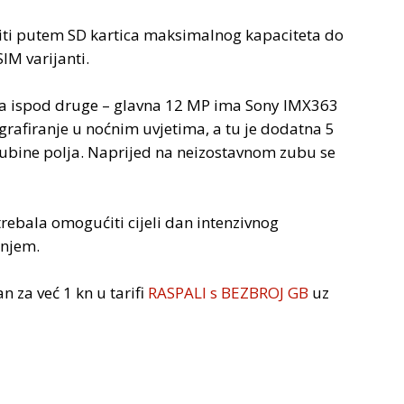
iti putem SD kartica maksimalnog kapaciteta do
IM varijanti.
na ispod druge – glavna 12 MP ima Sony IMX363
grafiranje u noćnim uvjetima, a tu je dodatna 5
dubine polja. Naprijed na neizostavnom zubu se
trebala omogućiti cijeli dan intenzivnog
anjem.
 za već 1 kn u tarifi
RASPALI s BEZBROJ GB
uz