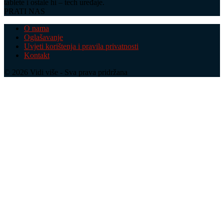
tablete i ostale hi – tech uređaje.
PRATI NAS
O nama
Oglašavanje
Uvjeti korištenja i pravila privatnosti
Kontakt
© 2026 Vidi više - Sva prava pridržana