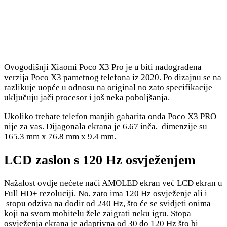
Ovogodišnji Xiaomi Poco X3 Pro je u biti nadograđena
verzija Poco X3 pametnog telefona iz 2020. Po dizajnu se na
razlikuje uopće u odnosu na original no zato specifikacije
uključuju jači procesor i još neka poboljšanja.
Ukoliko trebate telefon manjih gabarita onda Poco X3 PRO
nije za vas. Dijagonala ekrana je 6.67 inča, dimenzije su
165.3 mm x 76.8 mm x 9.4 mm.
LCD zaslon s 120 Hz osvježenjem
Nažalost ovdje nećete naći AMOLED ekran već LCD ekran u
Full HD+ rezoluciji. No, zato ima 120 Hz osvježenje ali i
stopu odziva na dodir od 240 Hz, što će se svidjeti onima
koji na svom mobitelu žele zaigrati neku igru. Stopa
osvježenja ekrana je adaptivna od 30 do 120 Hz što bi