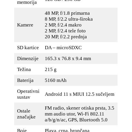
memorija
48 MP, f/1.8 primarna
8 MP, f/2.2 ultra-široka
Kamere
2 MP, f/2.4 makro
2 MP, f/2.4 tele foto
20 MP, f/2.2 prednja
SD kartice
DA – microSDXC
Dimenzije
165.3 x 76.8 x 9.4 mm
Težina
215 g
Baterija
5160 mAh
Operativni
Android 11 s MIUI 12.5 sučeljem
sustav
FM radio, skener otiska prsta, 3.5
Ostale
mm audio utor, Wi-Fi 802.11
značajke
a/b/g/n/ac, GPS, Bluetooth 5.0
Boje
Plava, crna, brončana