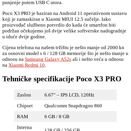
punjenje putem USB C utora.
Poco X3 PRO je baziran na Android 11 operativnom sustavu
koji je zamaskiran u Xiaomi MIUI 12.5 sučelje. Iako
proizvođač službeno potvrdio do kada će smartfon biti
podržan očekujemo još dvije velike softverske nadogradnje
u iduće dvije godine.
Cijena telefona na našem tržištu je nešto manje od 2000 kn
za osnovni model s 6 / 128 GB memorije što je nešto manje u
odnosu na
Samsung Galaxy A52s
ali i nešto veća u odnosu
na
Xiaomi Redmi 10
.
Tehničke specifikacije Poco X3 PRO
Zaslon
6.67″ – IPS LCD, 120Hz
Chipset
Qualcomm Snapdragon 860
RAM
6 GB / 8 GB
Interna
128 GB / 256 GB