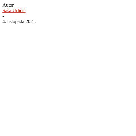
Autor
Saša Urličić
-
4. listopada 2021.