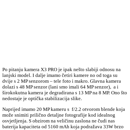
Po pitanju kamera X3 PRO je ipak nešto slabiji odnosu na
lanjski model. I dalje imamo četiri kamere no od toga su
dvije s 2 MP senzorom – tele foto i makro. Glavna kamera
dolazi s 48 MP senzor (lani smo imali 64 MP senzor), a i
širokokutna kamera je degradirana s 13 MP na 8 MP. Ono što
nedostaje je optička stabilizacija slike.
Naprijed imamo 20 MP kameru s f/2.2 otvorom blende koja
može snimiti prilično detaljne fotografije kod idealnog
osvjetljenja. S obzirom na veličinu zaslona ne čudi nas
baterija kapaciteta od 5160 mAh koja podražava 33W brzo