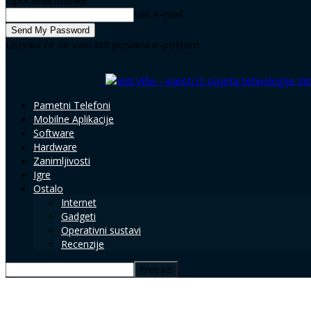
Oporavak lozinke
Vaš e-mail
Lozinka će se vam biti poslana e-poštom.
Vid
Pametni Telefoni
Mobilne Aplikacije
Software
Hardware
Zanimljivosti
Igre
Ostalo
Internet
Gadgeti
Operativni sustavi
Recenzije