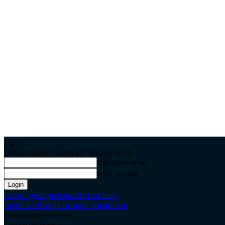
Sign in
Dobrodošli! Prijavite se na svoj račun
Vaš username
vaša lozinka
Forgot your password? Get help
Uvjeti korištenja i pravila privatnosti
Password recovery