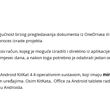
mogućnost brzog pregledavanja dokumenta iz OneDrivea il
roces izrade projekta.
tov račun, kojeg je moguće izraditi i direktno iz aplikaci
od mjesec dana, a nakon toga potrebno je odabrati jedan
s Android KitKat 4.4 operativnim sustavom, koji imaju
min
jim uređajima. Osim KitKata, Office za Android tablete ra
ju Androida.