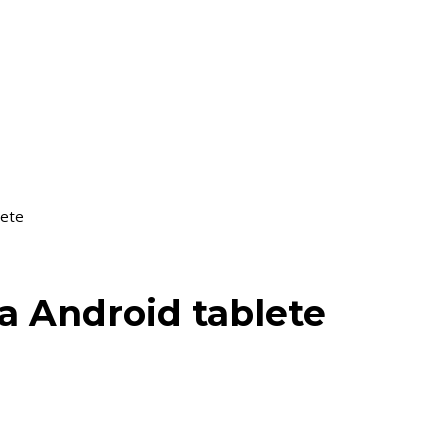
lete
na Android tablete