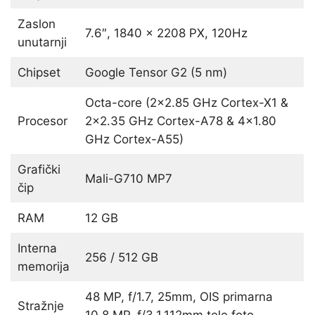
Zaslon
7.6″, 1840 x 2208 PX, 120Hz
unutarnji
Chipset
Google Tensor G2 (5 nm)
Octa-core (2×2.85 GHz Cortex-X1 &
Procesor
2×2.35 GHz Cortex-A78 & 4×1.80
GHz Cortex-A55)
Grafički
Mali-G710 MP7
čip
RAM
12 GB
Interna
256 / 512 GB
memorija
48 MP, f/1.7, 25mm, OIS primarna
Stražnje