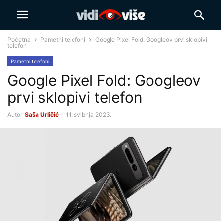
Početna
Pametni telefoni
Google Pixel Fold: Googleov prvi sklopivi
telefon
Pametni telefoni
Google Pixel Fold: Googleov
prvi sklopivi telefon
Autor
Saša Urličić
-
11. svibnja 2023.