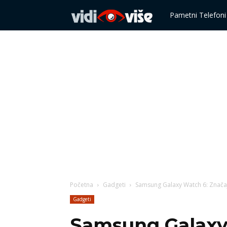
Vidi
Pametni Telefoni
više
Početna
Gadgeti
Samsung Galaxy Watch 6: Značajke
Gadgeti
Samsung Galaxy W