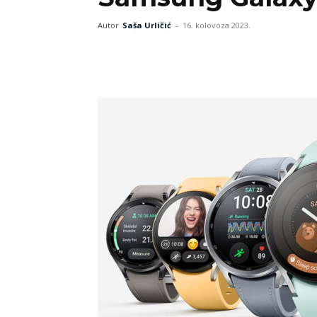
Autor
Saša Urličić
-
16. kolovoza 2023.