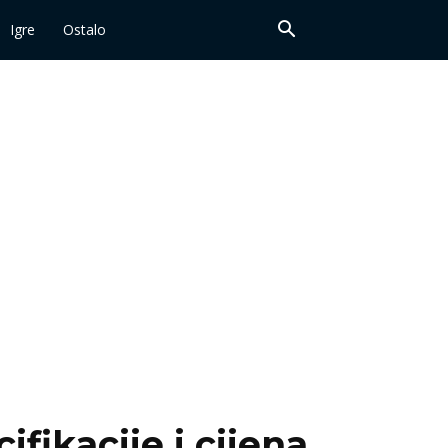
Igre
Ostalo
fikacije i cijena