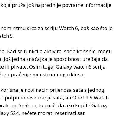
koja pruža još naprednije povratne informacije
nom ritmu srca za seriju Watch 6, baš kao što je
atch 5.
a. Kad se funkcija aktivira, sada korisnici mogu
. Još jedna značajka je sposobnost uređaja da
 ili plivate. Osim toga, Galaxy watch 6 serija
ži za praćenje menstrualnog ciklusa.
 korisna je novi način prijenosa sata s jednog
alo potpuno resetiranje sata, ali One UI 5 Watch
orakom. Srećom, to znači da ako kupite Galaxy
xy S24, nećete morati resetirati sat.