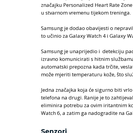
značajku Personalized Heart Rate Zone 
u stvarnom vremenu tijekom treninga.
Samsung je dodao obavijesti o nepravil
to učinio za Galaxy Watch 4 i Galaxy W
Samsung je unaprijedio i detekciju pad
izravno komunicirati s hitnim službama
automatski prepozna kada trčite, veslate
može mjeriti temperaturu kože, što slu
Jedna značajka koja će sigurno biti vrlo
telefona na drugi. Ranije je to zahtijev
eliminira potrebu za ovim iritantnim k
Watch 6, a zatim ga nadogradite na Gala
Senzori