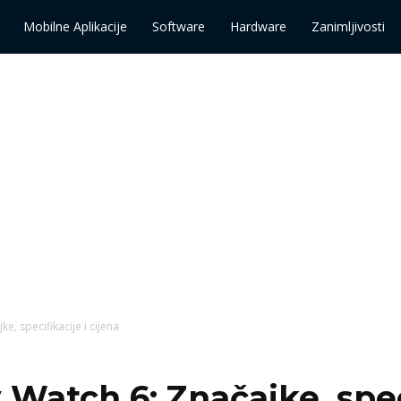
Mobilne Aplikacije
Software
Hardware
Zanimljivosti
, specifikacije i cijena
atch 6: Značajke, speci