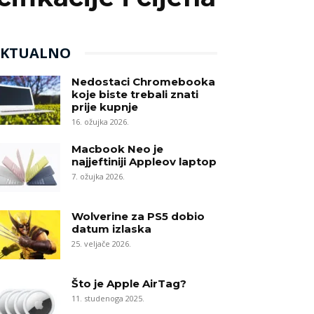
AKTUALNO
Nedostaci Chromebooka
koje biste trebali znati
prije kupnje
16. ožujka 2026.
Macbook Neo je
najjeftiniji Appleov laptop
7. ožujka 2026.
Wolverine za PS5 dobio
datum izlaska
25. veljače 2026.
Što je Apple AirTag?
11. studenoga 2025.