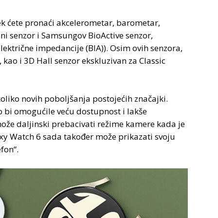
ek ćete pronaći akcelerometar, barometar,
sni senzor i Samsungov BioActive senzor,
lektrične impedancije (BIA)). Osim ovih senzora,
ao i 3D Hall senzor ekskluzivan za Classic
liko novih poboljšanja postojećih značajki.
 bi omogućile veću dostupnost i lakše
može daljinski prebacivati režime kamere kada je
axy Watch 6 sada također može prikazati svoju
fon“.