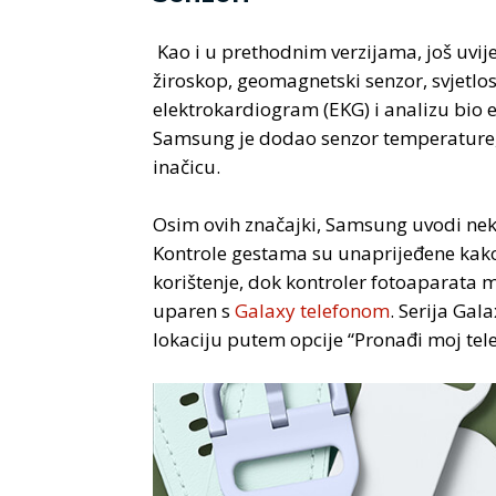
Kao i u prethodnim verzijama, još uvij
žiroskop, geomagnetski senzor, svjetlo
elektrokardiogram (EKG) i analizu bio e
Samsung je dodao senzor temperature, k
inačicu.
Osim ovih značajki, Samsung uvodi neko
Kontrole gestama su unaprijeđene kako
korištenje, dok kontroler fotoaparata 
uparen s
Galaxy telefonom
. Serija Gal
lokaciju putem opcije “Pronađi moj tele