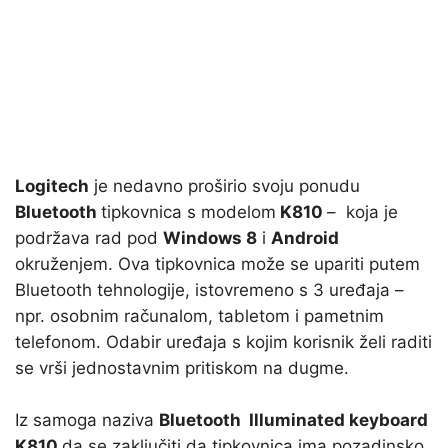
Logitech
je nedavno proširio svoju ponudu
Bluetooth
tipkovnica s modelom
K810
– koja je
podržava rad pod
Windows 8
i
Android
okruženjem. Ova tipkovnica može se upariti putem
Bluetooth tehnologije, istovremeno s 3 uređaja –
npr. osobnim računalom, tabletom i pametnim
telefonom. Odabir uređaja s kojim korisnik želi raditi
se vrši jednostavnim pritiskom na dugme.
Iz samoga naziva
Bluetooth Illuminated keyboard
K810
da se zaključiti da tipkovnica ima pozadinsko