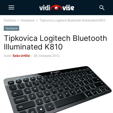
Početna
Hardware
Tipkovica Logitech Bluetooth Illuminated K810
Hardware
Tipkovica Logitech Bluetooth
Illuminated K810
Autor
Saša Urličić
-
28. listopada 2012.