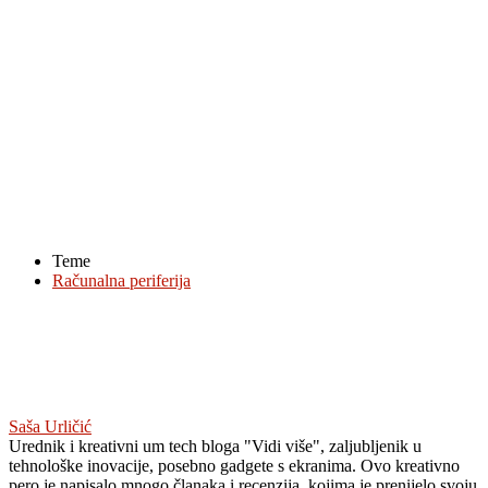
Teme
Računalna periferija
Saša Urličić
Urednik i kreativni um tech bloga "Vidi više", zaljubljenik u
tehnološke inovacije, posebno gadgete s ekranima. Ovo kreativno
pero je napisalo mnogo članaka i recenzija, kojima je prenijelo svoju