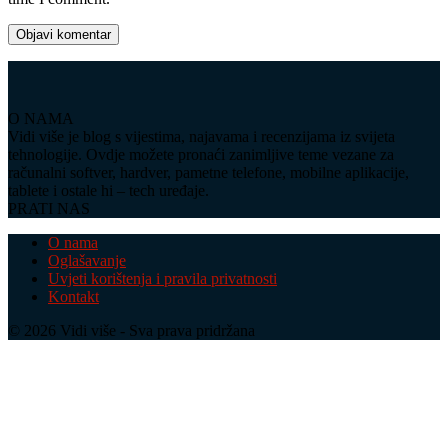
O NAMA
Vidi više je blog s vijestima, najavama i recenzijama iz svijeta
tehnologije. Ovdje možete pronaći zanimljive teme vezane za
računalni softver, hardver, pametne telefone, mobilne aplikacije,
tablete i ostale hi – tech uređaje.
PRATI NAS
O nama
Oglašavanje
Uvjeti korištenja i pravila privatnosti
Kontakt
© 2026 Vidi više - Sva prava pridržana