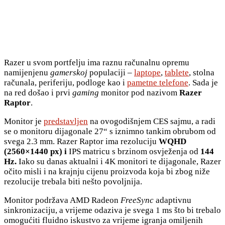
Razer u svom portfelju ima raznu računalnu opremu
namijenjenu
gamerskoj
populaciji –
laptope
,
tablete
, stolna
računala, periferiju, podloge kao i
pametne telefone
. Sada je
na red došao i prvi
gaming
monitor pod nazivom
Razer
Raptor
.
Monitor je
predstavljen
na ovogodišnjem CES sajmu, a radi
se o monitoru dijagonale 27“ s iznimno tankim obrubom od
svega 2.3 mm. Razer Raptor ima rezoluciju
WQHD
(2560×1440 px) i
IPS matricu s brzinom osvježenja od
144
Hz.
Iako su danas aktualni i 4K monitori te dijagonale, Razer
očito misli i na krajnju cijenu proizvoda koja bi zbog niže
rezolucije trebala biti nešto povoljnija.
Monitor podržava AMD Radeon
FreeSync
adaptivnu
sinkronizaciju, a vrijeme odaziva je svega 1 ms što bi trebalo
omogućiti fluidno iskustvo za vrijeme igranja omiljenih