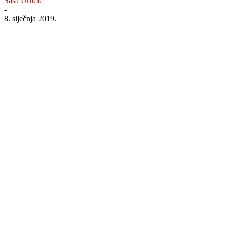
Saša Urličić
-
8. siječnja 2019.