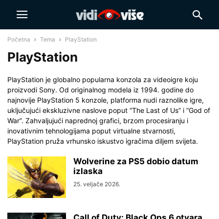
Početna
Tema
PlayStation
PlayStation
PlayStation je globalno popularna konzola za videoigre koju
proizvodi Sony. Od originalnog modela iz 1994. godine do
najnovije PlayStation 5 konzole, platforma nudi raznolike igre,
uključujući ekskluzivne naslove poput “The Last of Us” i “God of
War”. Zahvaljujući naprednoj grafici, brzom procesiranju i
inovativnim tehnologijama poput virtualne stvarnosti,
PlayStation pruža vrhunsko iskustvo igračima diljem svijeta.
Wolverine za PS5 dobio datum
izlaska
25. veljače 2026.
Call of Duty: Black Ops 6 otvara