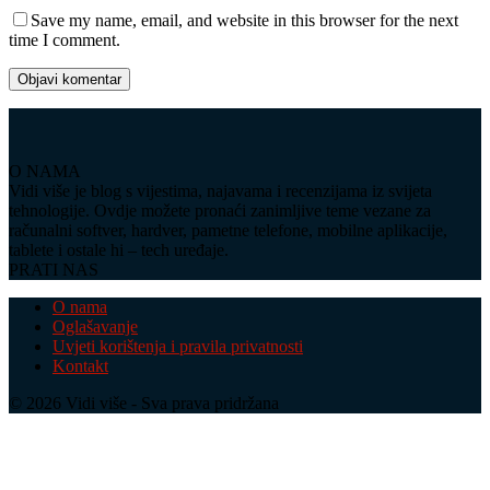
Save my name, email, and website in this browser for the next
time I comment.
O NAMA
Vidi više je blog s vijestima, najavama i recenzijama iz svijeta
tehnologije. Ovdje možete pronaći zanimljive teme vezane za
računalni softver, hardver, pametne telefone, mobilne aplikacije,
tablete i ostale hi – tech uređaje.
PRATI NAS
O nama
Oglašavanje
Uvjeti korištenja i pravila privatnosti
Kontakt
© 2026 Vidi više - Sva prava pridržana