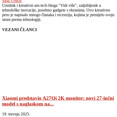
Saša Urličić
Urednik i kreativni um tech bloga "Vidi više", zaljubljenik u
tehnološke inovacije, posebno gadgete s ekranima. Ovo kreativno
pero je napisalo mnogo članaka i recenzija, kojima je prenijelo svoju
strast prema tehnologiji.
VEZANI ČLANCI
Xiaomi predstavio A27Qi 2K monitor: novi 27-inčni
model s naglaskom na...
19. travnja 2025.