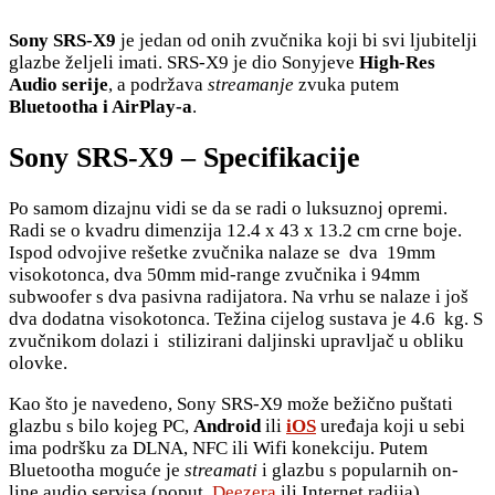
Sony SRS-X9
je jedan od onih zvučnika koji bi svi ljubitelji
glazbe željeli imati. SRS-X9 je dio Sonyjeve
High-Res
Audio serije
, a podržava
streamanje
zvuka putem
Bluetootha i AirPlay-a
.
Sony SRS-X9 – Specifikacije
Po samom dizajnu vidi se da se radi o luksuznoj opremi.
Radi se o kvadru dimenzija 12.4 x 43 x 13.2 cm crne boje.
Ispod odvojive rešetke zvučnika nalaze se dva 19mm
visokotonca, dva 50mm mid-range zvučnika i 94mm
subwoofer s dva pasivna radijatora. Na vrhu se nalaze i još
dva dodatna visokotonca. Težina cijelog sustava je 4.6 kg. S
zvučnikom dolazi i stilizirani daljinski upravljač u obliku
olovke.
Kao što je navedeno, Sony SRS-X9 može bežično puštati
glazbu s bilo kojeg PC,
Android
ili
iOS
uređaja koji u sebi
ima podršku za DLNA, NFC ili Wifi konekciju. Putem
Bluetootha moguće je
streamati
i glazbu s popularnih on-
line audio servisa (poput
Deezera
ili Internet radija).