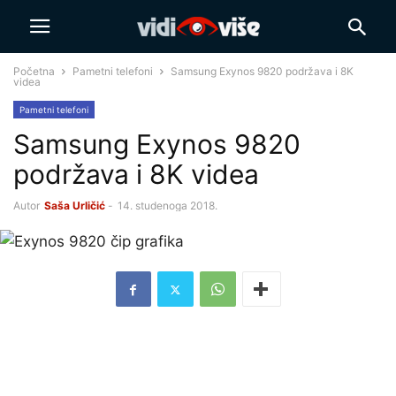
Početna
Pametni telefoni
Samsung Exynos 9820 podržava i 8K
videa
Pametni telefoni
Samsung Exynos 9820
podržava i 8K videa
Autor
Saša Urličić
-
14. studenoga 2018.