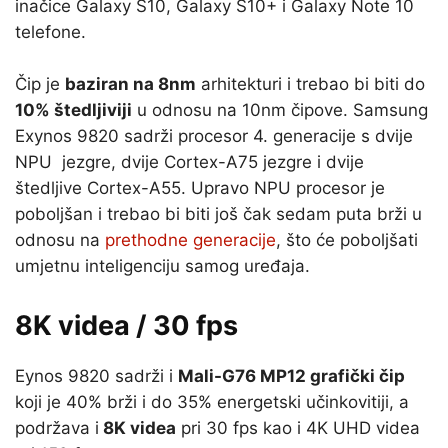
inačice Galaxy S10, Galaxy S10+ i Galaxy Note 10
telefone.
Čip je
baziran na 8nm
arhitekturi i trebao bi biti do
10% štedljiviji
u odnosu na 10nm čipove. Samsung
Exynos 9820 sadrži procesor 4. generacije s dvije
NPU jezgre, dvije Cortex-A75 jezgre i dvije
štedljive Cortex-A55. Upravo NPU procesor je
poboljšan i trebao bi biti još čak sedam puta brži u
odnosu na
prethodne generacije
, što će poboljšati
umjetnu inteligenciju samog uređaja.
8K videa / 30 fps
Eynos 9820 sadrži i
Mali-G76 MP12 grafički čip
koji je 40% brži i do 35% energetski učinkovitiji, a
podržava i
8K videa
pri 30 fps kao i 4K UHD videa