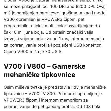
Model V900 je baziran na laserskom senzoru, koji
se može prilagoditi od 100 DPI and 8200 DPI. Ovaj
miš je namijenjen
hard-core
igračima, a kao i model
V300 opremljen je VPOWER3 čipom, pet
programibilnih tipki i multi-color osvjetljenjem do
čak 16 milijuna boja. Od ostalih značajki valja
izdvojiti vrijeme odaziva od 1 ms, internu memoriju
za pohranjivanje profila i pozlaćeni USB konektor.
Cijena V900 miša je 70 US $.
V700 i V800 – Gamerske
mehaničke tipkovnice
Osim miševa tvrtka je predstavila i dvije mehaničke
tipkovnice – V700 i V 800. Pri model opremljen je
VPOWER3 čipom i internom memorijom za
pohranjivanje do pet
gaming
profila. Od 108 tipki