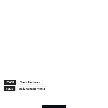
IZVOR
Tom's Hardware
TEME
Računalna periferija