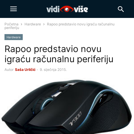
Početna
Hardware
Rapoo predstavio novu igraću računalnu
periferiju
Hardware
Rapoo predstavio novu
igraću računalnu periferiju
Autor
Saša Urličić
-
9. siječnja 2015.