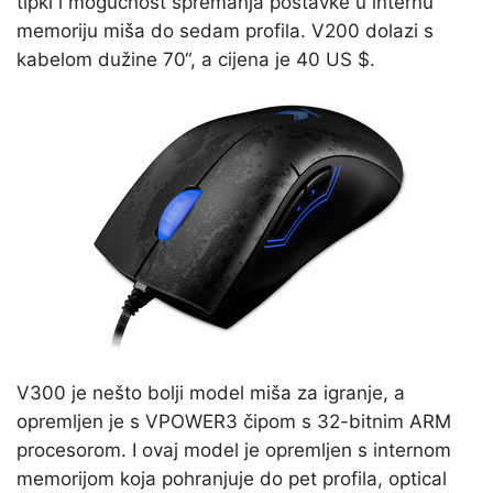
tipki i mogućnost spremanja postavke u internu
memoriju miša do sedam profila. V200 dolazi s
kabelom dužine 70“, a cijena je 40 US $.
V300 je nešto bolji model miša za igranje, a
opremljen je s VPOWER3 čipom s 32-bitnim ARM
procesorom. I ovaj model je opremljen s internom
memorijom koja pohranjuje do pet profila, optical