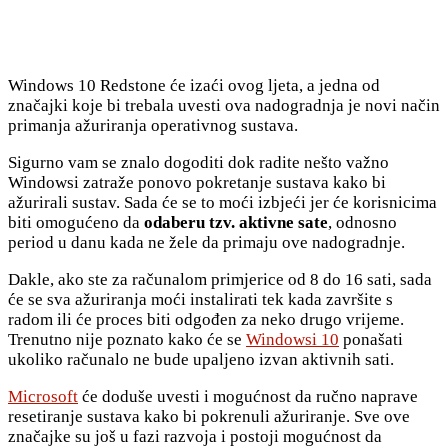
Windows 10 Redstone će izaći ovog ljeta, a jedna od
značajki koje bi trebala uvesti ova nadogradnja je novi način
primanja ažuriranja operativnog sustava.
Sigurno vam se znalo dogoditi dok radite nešto važno
Windowsi zatraže ponovo pokretanje sustava kako bi
ažurirali sustav. Sada će se to moći izbjeći jer će korisnicima
biti omogućeno da
odaberu tzv. aktivne sate
, odnosno
period u danu kada ne žele da primaju ove nadogradnje.
Dakle, ako ste za računalom primjerice od 8 do 16 sati, sada
će se sva ažuriranja moći instalirati tek kada završite s
radom ili će proces biti odgođen za neko drugo vrijeme.
Trenutno nije poznato kako će se
Windowsi 10
ponašati
ukoliko računalo ne bude upaljeno izvan aktivnih sati.
Microsoft
će doduše uvesti i mogućnost da ručno naprave
resetiranje sustava kako bi pokrenuli ažuriranje. Sve ove
značajke su još u fazi razvoja i postoji mogućnost da