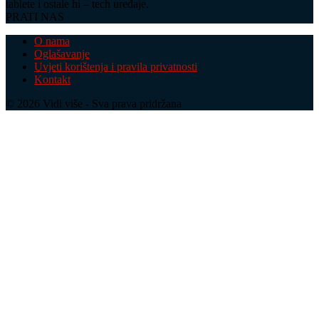
tablete i ostale hi – tech uređaje.
PRATI NAS
O nama
Oglašavanje
Uvjeti korištenja i pravila privatnosti
Kontakt
© 2026 Vidi više - Sva prava pridržana