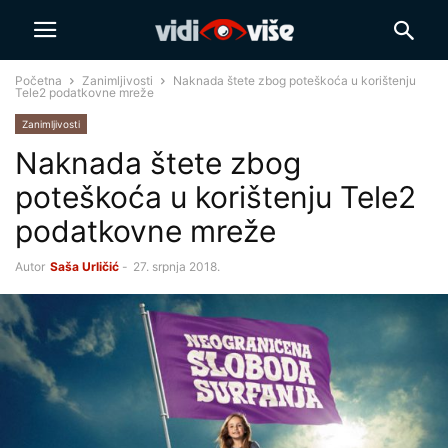
Početna
Zanimljivosti
Naknada štete zbog poteškoća u korištenju
Tele2 podatkovne mreže
Zanimljivosti
Naknada štete zbog
poteškoća u korištenju Tele2
podatkovne mreže
Autor
Saša Urličić
-
27. srpnja 2018.