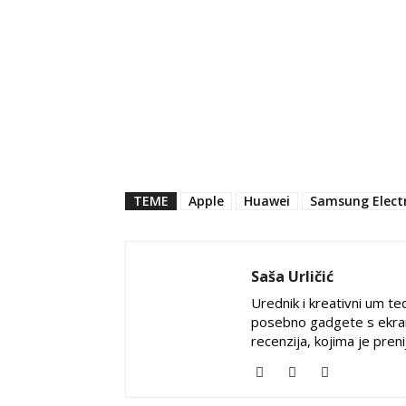
TEME
Apple
Huawei
Samsung Elect
Saša Urličić
Urednik i kreativni um tec
posebno gadgete s ekran
recenzija, kojima je pren