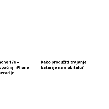
hone 17e –
Kako produžiti trajanje
upačniji iPhone
baterije na mobitelu?
eracije