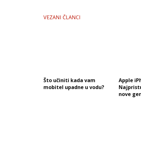
VEZANI ČLANCI
Što učiniti kada vam
Apple iP
mobitel upadne u vodu?
Najprist
nove gen