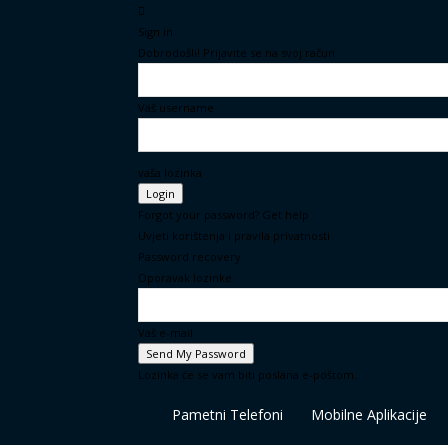
Sign in
Dobrodošli! Prijavite se na svoj račun
Vaš username
vaša lozinka
Forgot your password? Get help
Uvjeti korištenja i pravila privatnosti
Password recovery
Oporavak lozinke
Vaš e-mail
Lozinka će se vam biti poslana e-poštom.
Vidi
Pametni Telefoni
Mobilne Aplikacije