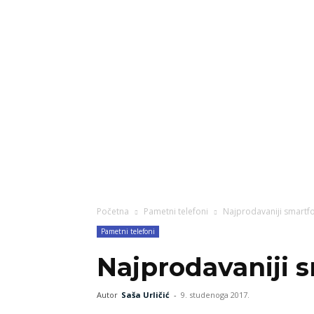
više
Početna
Pametni telefoni
Najprodavaniji smartfo
Pametni telefoni
Najprodavaniji 
Autor
Saša Urličić
-
9. studenoga 2017.