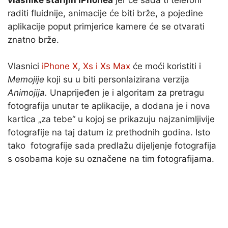
vlasnike starijih iPhonea
jer će sada ti telefoni
raditi fluidnije, animacije će biti brže, a pojedine
aplikacije poput primjerice kamere će se otvarati
znatno brže.
Vlasnici
iPhone X
,
Xs i Xs Max
će moći koristiti i
Memojije
koji su u biti personlaizirana verzija
Animojija.
Unaprijeđen je i algoritam za pretragu
fotografija unutar te aplikacije, a dodana je i nova
kartica „za tebe“ u kojoj se prikazuju najzanimljivije
fotografije na taj datum iz prethodnih godina. Isto
tako fotografije sada predlažu dijeljenje fotografija
s osobama koje su označene na tim fotografijama.