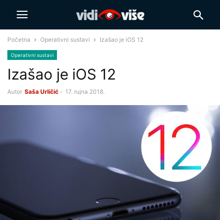
Početna
Operativni sustavi
Izašao je iOS 12
Operativni sustavi
Izašao je iOS 12
Autor
Saša Urličić
-
17. rujna 2018.