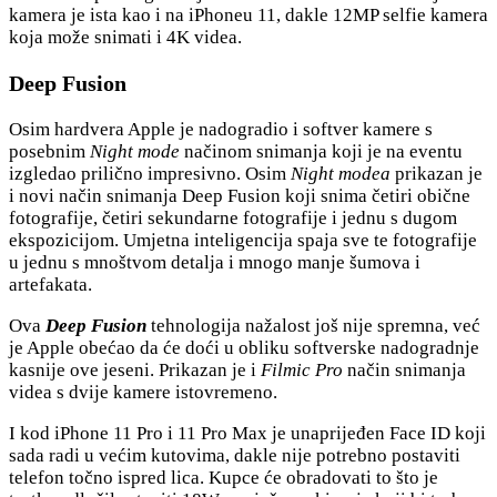
kamera je ista kao i na iPhoneu 11, dakle 12MP selfie kamera
koja može snimati i 4K videa.
Deep Fusion
Osim hardvera Apple je nadogradio i softver kamere s
posebnim
Night mode
načinom snimanja koji je na eventu
izgledao prilično impresivno. Osim
Night modea
prikazan je
i novi način snimanja Deep Fusion koji snima četiri obične
fotografije, četiri sekundarne fotografije i jednu s dugom
ekspozicijom. Umjetna inteligencija spaja sve te fotografije
u jednu s mnoštvom detalja i mnogo manje šumova i
artefakata.
Ova
Deep Fusion
tehnologija nažalost još nije spremna, već
je Apple obećao da će doći u obliku softverske nadogradnje
kasnije ove jeseni. Prikazan je i
Filmic Pro
način snimanja
videa s dvije kamere istovremeno.
I kod iPhone 11 Pro i 11 Pro Max je unaprijeđen Face ID koji
sada radi u većim kutovima, dakle nije potrebno postaviti
telefon točno ispred lica. Kupce će obradovati to što je