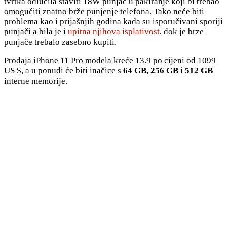
tvrtka odlučila staviti 18W punjač u pakiranje koji bi trebao
omogućiti znatno brže punjenje telefona. Tako neće biti
problema kao i prijašnjih godina kada su isporučivani sporiji
punjači a bila je i
upitna njihova isplativost
, dok je brze
punjače trebalo zasebno kupiti.
Prodaja iPhone 11 Pro modela kreće 13.9 po cijeni od 1099
US $, a u ponudi će biti inačice s
64 GB, 256 GB
i
512 GB
interne memorije.