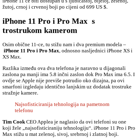
iPhone 11 će biti dostupan u s ljubičastoj, bijeloj, zelenoj,
žutoj, crnoj i crvenoj boji po cijeni od 699 US $.
iPhone 11 Pro i Pro Max s
trostrukom kamerom
Osim obične 11-ce, tu stižu nam i dva premium modela –
iPhone 11 Pro i Pro Max
, odnosno nasljednici iPhone XS i
XS Max.
Razlika između ova dva telefona je naravno u dijagonali
zaslona pa manji ima 5.8 inčni zaslon dok Pro Max ima 6.5. I
ovdje se Apple nije previše potrudio oko dizajna, pa ovi
smarfoni izgledaju identično lanjskim uz dodatak trostruke
stražnje kamere.
Najsofisticiranija tehnologija na pametnom
telefonu
Tim Cook
CEO Applea je naglasio da ovi telefoni su one
koji žele „najsofisticiraniju tehnologiju“. iPhone 11 Pro i Pro
Max stižu u mat zelenoj, sivoj, srebrnoj i zlatnoj boji.