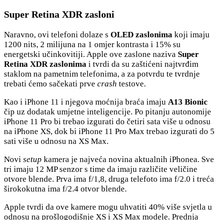
Super Retina XDR zasloni
Naravno, ovi telefoni dolaze s
OLED zaslonima
koji imaju
1200 nits, 2 milijuna na 1 omjer kontrasta i 15% su
energetski učinkovitiji. Apple ove zaslone naziva
Super
Retina XDR zaslonima
i tvrdi da su zaštićeni najtvrđim
staklom na pametnim telefonima, a za potvrdu te tvrdnje
trebati ćemo sačekati prve
crash
testove.
Kao i iPhone 11 i njegova moćnija braća imaju
A13 Bionic
čip uz dodatak umjetne inteligencije. Po pitanju autonomije
iPhone 11 Pro bi trebao izgurati do četiri sata više u odnosu
na iPhone XS, dok bi iPhone 11 Pro Max trebao izgurati do 5
sati više u odnosu na XS Max.
Novi
setup
kamera je najveća novina aktualnih iPhonea. Sve
tri imaju 12 MP senzor s time da imaju različite veličine
otvore blende. Prva ima f/1,8, druga telefoto ima f/2.0 i treća
širokokutna ima f/2.4 otvor blende.
Apple tvrdi da ove kamere mogu uhvatiti 40% više svjetla u
odnosu na prošlogodišnje XS i XS Max modele. Prednja