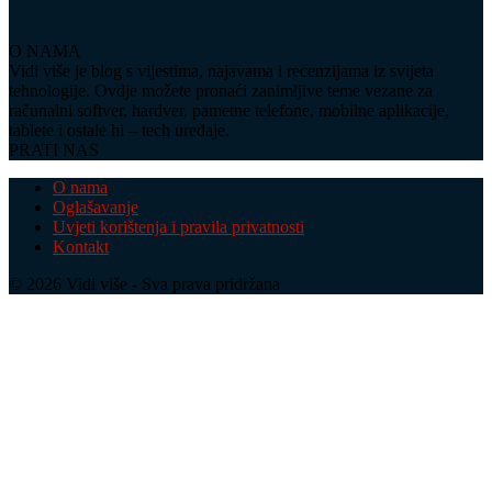
O NAMA
Vidi više je blog s vijestima, najavama i recenzijama iz svijeta
tehnologije. Ovdje možete pronaći zanimljive teme vezane za
računalni softver, hardver, pametne telefone, mobilne aplikacije,
tablete i ostale hi – tech uređaje.
PRATI NAS
O nama
Oglašavanje
Uvjeti korištenja i pravila privatnosti
Kontakt
© 2026 Vidi više - Sva prava pridržana