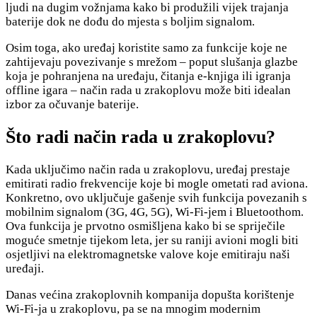
ljudi na dugim vožnjama kako bi produžili vijek trajanja
baterije dok ne dođu do mjesta s boljim signalom.
Osim toga, ako uređaj koristite samo za funkcije koje ne
zahtijevaju povezivanje s mrežom – poput slušanja glazbe
koja je pohranjena na uređaju, čitanja e-knjiga ili igranja
offline igara – način rada u zrakoplovu može biti idealan
izbor za očuvanje baterije.
Što radi način rada u zrakoplovu?
Kada uključimo način rada u zrakoplovu, uređaj prestaje
emitirati radio frekvencije koje bi mogle ometati rad aviona.
Konkretno, ovo uključuje gašenje svih funkcija povezanih s
mobilnim signalom (3G, 4G, 5G), Wi-Fi-jem i Bluetoothom.
Ova funkcija je prvotno osmišljena kako bi se spriječile
moguće smetnje tijekom leta, jer su raniji avioni mogli biti
osjetljivi na elektromagnetske valove koje emitiraju naši
uređaji.
Danas većina zrakoplovnih kompanija dopušta korištenje
Wi-Fi-ja u zrakoplovu, pa se na mnogim modernim