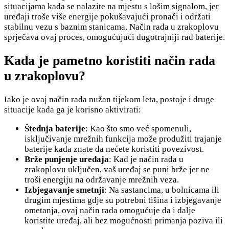
situacijama kada se nalazite na mjestu s lošim signalom, jer
uređaji troše više energije pokušavajući pronaći i održati
stabilnu vezu s baznim stanicama. Način rada u zrakoplovu
sprječava ovaj proces, omogućujući dugotrajniji rad baterije.
Kada je pametno koristiti način rada
u zrakoplovu?
Iako je ovaj način rada nužan tijekom leta, postoje i druge
situacije kada ga je korisno aktivirati:
Štednja baterije
: Kao što smo već spomenuli,
isključivanje mrežnih funkcija može produžiti trajanje
baterije kada znate da nećete koristiti povezivost.
Brže punjenje uređaja
: Kad je način rada u
zrakoplovu uključen, vaš uređaj se puni brže jer ne
troši energiju na održavanje mrežnih veza.
Izbjegavanje smetnji
: Na sastancima, u bolnicama ili
drugim mjestima gdje su potrebni tišina i izbjegavanje
ometanja, ovaj način rada omogućuje da i dalje
koristite uređaj, ali bez mogućnosti primanja poziva ili