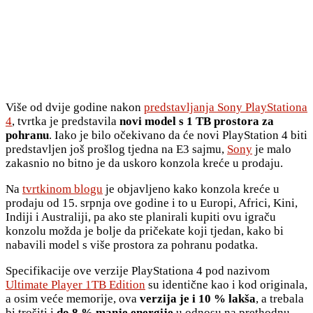
Više od dvije godine nakon
predstavljanja Sony PlayStationa
4
, tvrtka je predstavila
novi model s 1 TB prostora za
pohranu
. Iako je bilo očekivano da će novi PlayStation 4 biti
predstavljen još prošlog tjedna na E3 sajmu,
Sony
je malo
zakasnio no bitno je da uskoro konzola kreće u prodaju.
Na
tvrtkinom blogu
je objavljeno kako konzola kreće u
prodaju od 15. srpnja ove godine i to u Europi, Africi, Kini,
Indiji i Australiji, pa ako ste planirali kupiti ovu igraču
konzolu možda je bolje da pričekate koji tjedan, kako bi
nabavili model s više prostora za pohranu podatka.
Specifikacije ove verzije PlayStationa 4 pod nazivom
Ultimate Player 1TB Edition
su identične kao i kod originala,
a osim veće memorije, ova
verzija je i 10 % lakša
, a trebala
bi trošiti i
do 8 % manje energije
u odnosu na prethodnu.