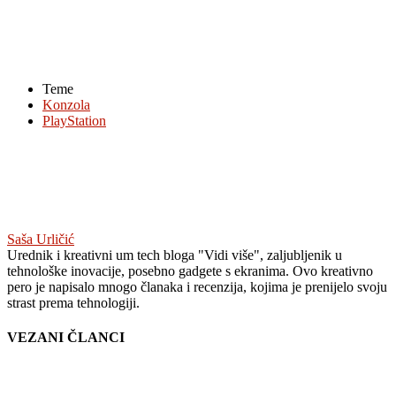
Teme
Konzola
PlayStation
Saša Urličić
Urednik i kreativni um tech bloga "Vidi više", zaljubljenik u
tehnološke inovacije, posebno gadgete s ekranima. Ovo kreativno
pero je napisalo mnogo članaka i recenzija, kojima je prenijelo svoju
strast prema tehnologiji.
VEZANI ČLANCI