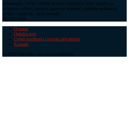
tehnologije. Ovdje možete pronaći zanimljive teme vezane za
računalni softver, hardver, pametne telefone, mobilne aplikacije,
tablete i ostale hi – tech uređaje.
PRATI NAS
O nama
Oglašavanje
Uvjeti korištenja i pravila privatnosti
Kontakt
© 2026 Vidi više - Sva prava pridržana