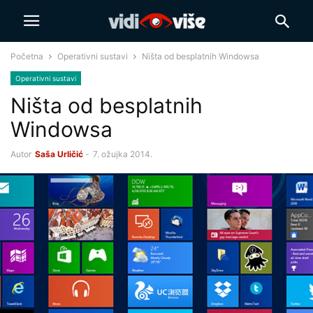
Početna
Operativni sustavi
Ništa od besplatnih Windowsa
Operativni sustavi
Ništa od besplatnih
Windowsa
Autor
Saša Urličić
-
7. ožujka 2014.