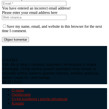
You have entered an incorrect email address!
Please enter your email address here
Save my name, email, and website in this browser for the next
time I comment.
O NAMA
Vidi više je blog s vijestima, najavama i recenzijama iz svijeta
tehnologije. Ovdje možete pronaći zanimljive teme vezane za
računalni softver, hardver, pametne telefone, mobilne aplikacije,
tablete i ostale hi – tech uređaje.
PRATI NAS
O nama
Oglašavanje
Uvjeti korištenja i pravila privatnosti
Kontakt