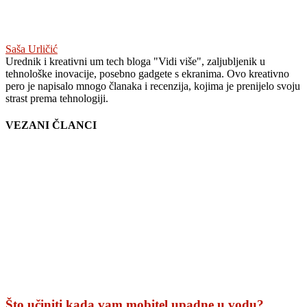
Saša Urličić
Urednik i kreativni um tech bloga "Vidi više", zaljubljenik u
tehnološke inovacije, posebno gadgete s ekranima. Ovo kreativno
pero je napisalo mnogo članaka i recenzija, kojima je prenijelo svoju
strast prema tehnologiji.
VEZANI ČLANCI
Što učiniti kada vam mobitel upadne u vodu?