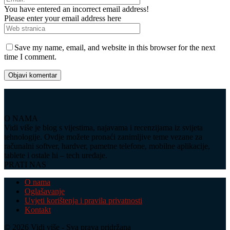
You have entered an incorrect email address!
Please enter your email address here
Save my name, email, and website in this browser for the next
time I comment.
O NAMA
Vidi više je blog s vijestima, najavama i recenzijama iz svijeta
tehnologije. Ovdje možete pronaći zanimljive teme vezane za
računalni softver, hardver, pametne telefone, mobilne aplikacije,
tablete i ostale hi – tech uređaje.
PRATI NAS
O nama
Oglašavanje
Uvjeti korištenja i pravila privatnosti
Kontakt
© 2026 Vidi više - Sva prava pridržana