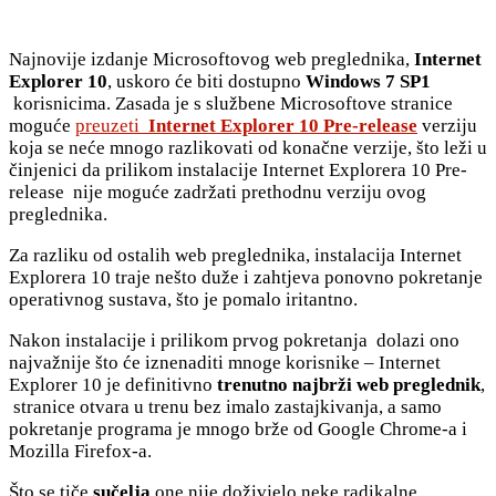
Najnovije izdanje Microsoftovog web preglednika,
Internet
Explorer 10
, uskoro će biti dostupno
Windows 7 SP1
korisnicima. Zasada je s službene Microsoftove stranice
moguće
preuzeti
Internet Explorer 10 Pre-release
verziju
koja se neće mnogo razlikovati od konačne verzije, što leži u
činjenici da prilikom instalacije Internet Explorera 10 Pre-
release nije moguće zadržati prethodnu verziju ovog
preglednika.
Za razliku od ostalih web preglednika, instalacija Internet
Explorera 10 traje nešto duže i zahtjeva ponovno pokretanje
operativnog sustava, što je pomalo iritantno.
Nakon instalacije i prilikom prvog pokretanja dolazi ono
najvažnije što će iznenaditi mnoge korisnike – Internet
Explorer 10 je definitivno
trenutno najbrži web preglednik
,
stranice otvara u trenu bez imalo zastajkivanja, a samo
pokretanje programa je mnogo brže od Google Chrome-a i
Mozilla Firefox-a.
Što se tiče
sučelja
one nije doživjelo neke radikalne