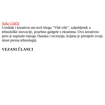
Saša Urličić
Urednik i kreativni um tech bloga "Vidi više", zaljubljenik u
tehnološke inovacije, posebno gadgete s ekranima. Ovo kreativno
pero je napisalo mnogo članaka i recenzija, kojima je prenijelo svoju
strast prema tehnologiji.
VEZANI ČLANCI