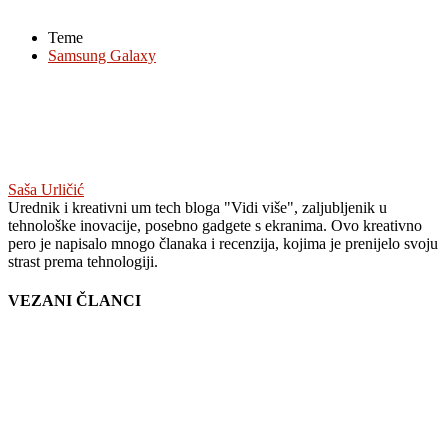
Teme
Samsung Galaxy
Saša Urličić
Urednik i kreativni um tech bloga "Vidi više", zaljubljenik u
tehnološke inovacije, posebno gadgete s ekranima. Ovo kreativno
pero je napisalo mnogo članaka i recenzija, kojima je prenijelo svoju
strast prema tehnologiji.
VEZANI ČLANCI