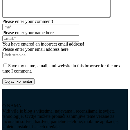
Please enter your comment!
Please enter your name here
You have entered an incorrect email address!
Please enter your email address here
Save my name, email, and website in this browser for the next
time I comment.
O NAMA
Vidi više je blog s vijestima, najavama i recenzijama iz svijeta
tehnologije. Ovdje možete pronaći zanimljive teme vezane za
računalni softver, hardver, pametne telefone, mobilne aplikacije,
tablete i ostale hi – tech uređaje.