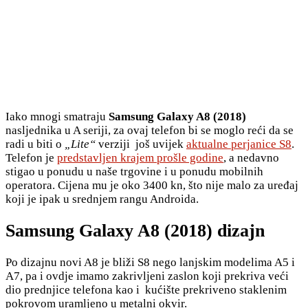
Iako mnogi smatraju
Samsung Galaxy A8 (2018)
nasljednika u A seriji, za ovaj telefon bi se moglo reći da se
radi u biti o
„Lite“
verziji još uvijek
aktualne perjanice S8
.
Telefon je
predstavljen krajem prošle godine
, a nedavno
stigao u ponudu u naše trgovine i u ponudu mobilnih
operatora. Cijena mu je oko 3400 kn, što nije malo za uređaj
koji je ipak u srednjem rangu Androida.
Samsung Galaxy A8 (2018) dizajn
Po dizajnu novi A8 je bliži S8 nego lanjskim modelima A5 i
A7, pa i ovdje imamo zakrivljeni zaslon koji prekriva veći
dio prednjice telefona kao i kućište prekriveno staklenim
pokrovom uramljeno u metalni okvir.