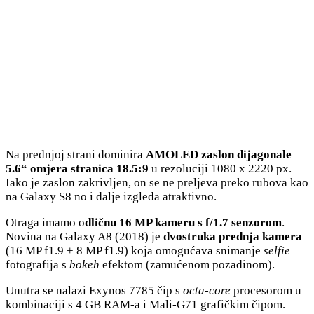
Na prednjoj strani dominira
AMOLED zaslon dijagonale
5.6“
omjera stranica 18.5:9
u rezoluciji 1080 x 2220 px.
Iako je zaslon zakrivljen, on se ne preljeva preko rubova kao
na Galaxy S8 no i dalje izgleda atraktivno.
Otraga imamo o
dličnu 16 MP kameru s f/1.7 senzorom
.
Novina na Galaxy A8 (2018) je
dvostruka prednja kamera
(16 MP f1.9 + 8 MP f1.9) koja omogućava snimanje
selfie
fotografija s
bokeh
efektom (zamućenom pozadinom).
Unutra se nalazi Exynos 7785 čip s
octa-core
procesorom u
kombinaciji s 4 GB RAM-a i Mali-G71 grafičkim čipom.