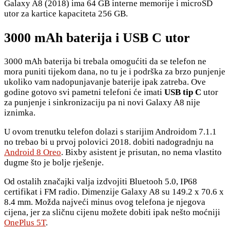
Galaxy A8 (2018) ima 64 GB interne memorije i microSD
utor za kartice kapaciteta 256 GB.
3000 mAh baterija i USB C utor
3000 mAh baterija bi trebala omogućiti da se telefon ne
mora puniti tijekom dana, no tu je i podrška za brzo punjenje
ukoliko vam nadopunjavanje baterije ipak zatreba. Ove
godine gotovo svi pametni telefoni će imati
USB tip C
utor
za punjenje i sinkronizaciju pa ni novi Galaxy A8 nije
iznimka.
U ovom trenutku telefon dolazi s starijim Androidom 7.1.1
no trebao bi u prvoj polovici 2018. dobiti nadogradnju na
Android 8 Oreo
. Bixby asistent je prisutan, no nema vlastito
dugme što je bolje rješenje.
Od ostalih značajki valja izdvojiti Bluetooh 5.0, IP68
certifikat i FM radio. Dimenzije Galaxy A8 su 149.2 x 70.6 x
8.4 mm. Možda najveći minus ovog telefona je njegova
cijena, jer za sličnu cijenu možete dobiti ipak nešto moćniji
OnePlus 5T
.